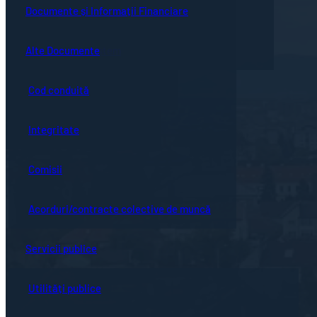
Guvernanță corporativă
Ședințe online
Documente și Informații Financiare
Concursuri
Bistrița turistică
Documente ședință
Alte Documente
Proceduri de sistem
Evenimente locale
Hotărârile Consiliului Local
Cod conduită
Hartă oraș
Integritate
Comisii
Acorduri/contracte colective de muncă
Servicii publice
Utilități publice