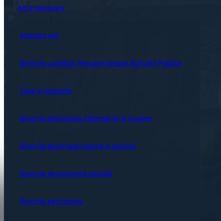
Acte necesare
Arhitect șef
Direcția Juridică, Resurse Umane Achiziții Publice
Taxe și impozite
Direcția tehnologia informației și inovare
Direcția de infrastructură și servicii
Direcția de asistență socială
Direcția patrimoniu