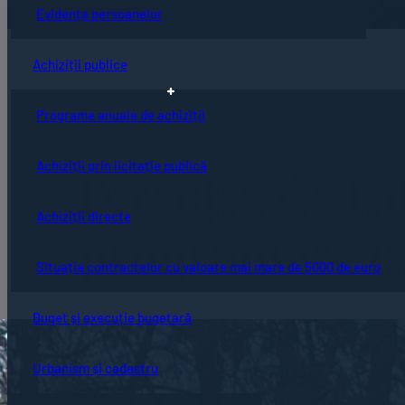
Evidența persoanelor
Achiziții publice
Programe anuale de achiziții
Achiziții prin licitație publică
Direcţia de In
Achiziții directe
programate în
Situația contractelor cu valoare mai mare de 5000 de euro
Buget și execuție bugetară
Urbanism și cadastru