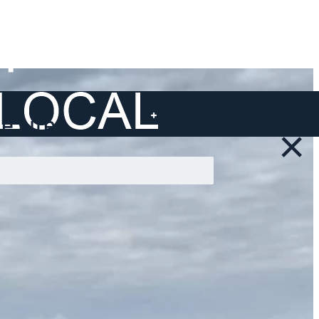
 site ...
×