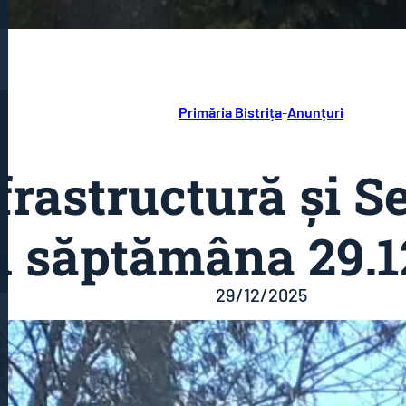
Primăria Bistrița
-
Anunțuri
frastructură și Se
 săptămâna 29.12
29/12/2025