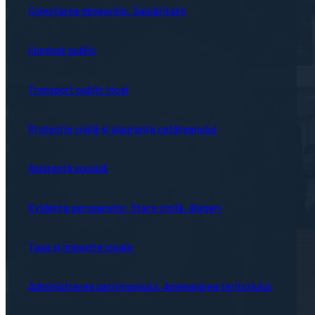
Colectarea deșeurilor. Salubritate
Iluminat public
Transport public local
Protecție civilă și siguranța cetățeanului
Asistență socială
Evidența persoanelor. Stare civilă. Alegeri
Taxe și impozite locale
Administrarea patrimoniului. Amenajarea teritoriului