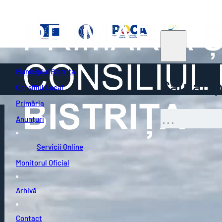
Municipiul Bistrița
Căutați pe
Consiliul Local
Primăria
Caută
Anunțuri
Servicii Online
Monitorul Oficial
Arhivă
Contact