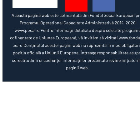
Această pagină web este cofinanțată din Fondul Social European pr
Programul Operațional Capacitate Administrativă 2014-2020
www.poca.ro Pentru informații detaliate despre celelalte program
cofinanțate de Uniunea Europeană, vă invităm să vizitați www.fondu
ue.ro Conținutul acestei pagini web nu reprezintă în mod obligator
poziția oficială a Uniunii Europene. Întreaga responsabilitate asup
corectitudinii și coerenței informațiilor prezentate revine inițiatoril
paginii web.