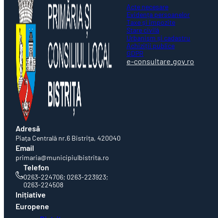
Acte necesare
Evidența persoanelor
Taxe și impozite
Stare civilă
Urbanism și cadastru
Achiziții publice
GDPR
e-consultare.gov.ro
Adresă
Piaţa Centrală nr.6 Bistriţa, 420040
Email
primaria@municipiulbistrita.ro
Telefon
0263-224706; 0263-223923;
0263-224508
Inițiative
Europene