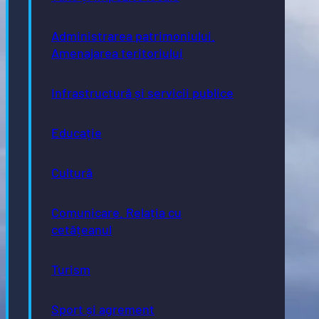
Administrarea patrimoniului.
Amenajarea teritoriului
Infrastructură și servicii publice
Educație
Cultură
Comunicare. Relația cu
cetățeanul
Turism
Sport și agrement