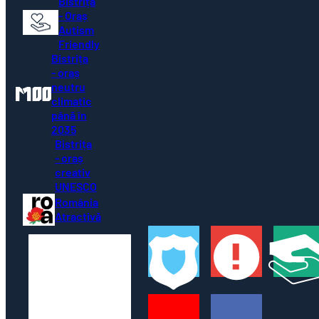
Bistrița
- Oraș
Autism
Friendly
Bistrița
- oraș
neutru
climatic
până în
2035
Bistrița
- oraș
creativ
UNESCO
România
Atractivă