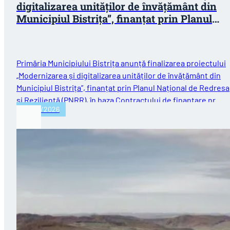
digitalizarea unităților de învățământ din
Municipiul Bistrița”, finanțat prin Planul
Național de Redresare și Reziliență (PNRR)
Primăria Municipiului Bistrița anunță finalizarea proiectului
„Modernizarea și digitalizarea unităților de învățământ din
Municipiul Bistrița”, finanțat prin Planul Național de Redres
și Reziliență (PNRR), în baza Contractului de finanțare nr.…
30/07/2026