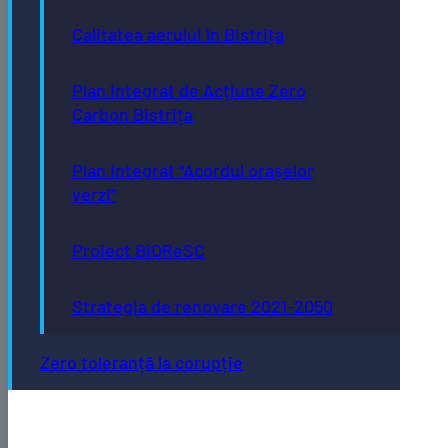
Calitatea aerului în Bistrița
Plan Integrat de Acțiune Zero
Carbon Bistrița
Plan integrat “Acordul orașelor
verzi”
Proiect BiOReSC
Strategia de renovare 2021-2050
Zero toleranță la corupție