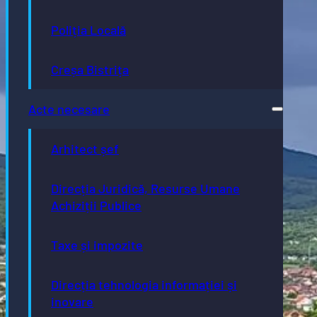
Poliția Locală
Creșa Bistrița
Acte necesare
Arhitect șef
Direcția Juridică, Resurse Umane
Achiziții Publice
Taxe și impozite
Direcția tehnologia informației și
inovare