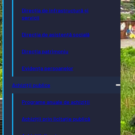
Direcția de infrastructură și
servicii
Direcția de asistență socială
Direcția patrimoniu
Evidența persoanelor
Achiziții publice
Programe anuale de achiziții
Achiziții prin licitație publică