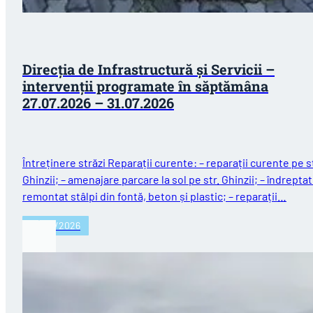
Direcția de Infrastructură și Servicii –
intervenții programate în săptămâna
27.07.2026 – 31.07.2026
Întreținere străzi Reparații curente: – reparații curente pe st
Ghinzii; – amenajare parcare la sol pe str. Ghinzii; – îndreptat
remontat stâlpi din fontă, beton și plastic; – reparații…
27/07/2026