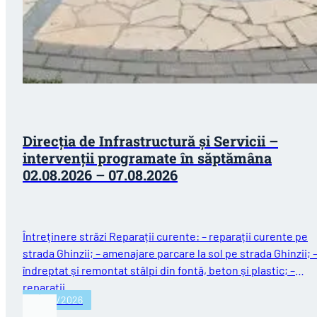
Direcţia de Infrastructură și Servicii –
intervenții programate în săptămâna
02.08.2026 – 07.08.2026
Întreținere străzi Reparații curente: – reparații curente pe
strada Ghinzii; – amenajare parcare la sol pe strada Ghinzii; 
îndreptat și remontat stâlpi din fontă, beton și plastic; –
reparații…
03/08/2026