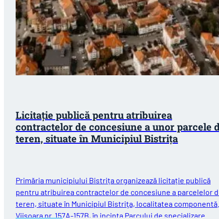
Licitație publică pentru atribuirea
contractelor de concesiune a unor parcele 
teren, situate în Municipiul Bistriţa
Primăria municipiului Bistrița organizează licitație publică
pentru atribuirea contractelor de concesiune a parcelelor 
teren, situate în Municipiul Bistriţa, localitatea componentă
Viişoara nr. 157A-157B, în incinta Parcului de specializare