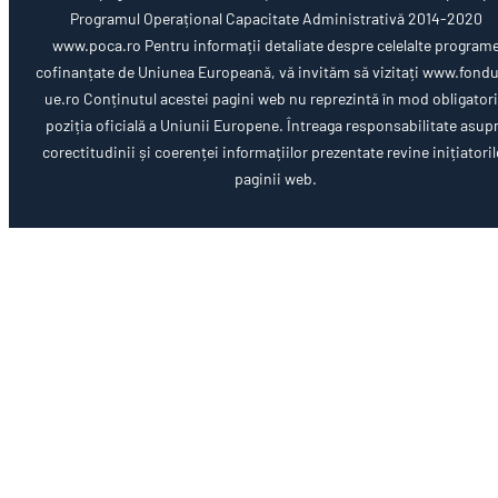
Programul Operațional Capacitate Administrativă 2014-2020
www.poca.ro Pentru informații detaliate despre celelalte program
cofinanțate de Uniunea Europeană, vă invităm să vizitați www.fondu
ue.ro Conținutul acestei pagini web nu reprezintă în mod obligator
poziția oficială a Uniunii Europene. Întreaga responsabilitate asup
corectitudinii și coerenței informațiilor prezentate revine inițiatoril
paginii web.