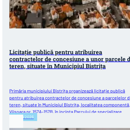
Licitație publică pentru atribuirea
contractelor de concesiune a unor parcele 
teren, situate în Municipiul Bistriţa
Primăria municipiului Bistrița organizează licitație publică
pentru atribuirea contractelor de concesiune a parcelelor 
teren, situate în Municipiul Bistriţa, localitatea componentă
Viişoara nr. 157A-157B, în incinta Parcului de specializare
29/07/2026
inteligentă…