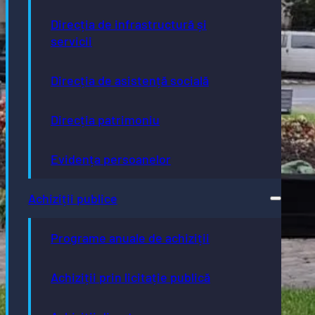
Direcția de infrastructură și
servicii
Direcția de asistență socială
Direcția patrimoniu
Evidența persoanelor
Achiziții publice
Programe anuale de achiziții
Achiziții prin licitație publică