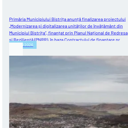
Național de Redresare și Reziliență (PNRR)
Primăria Municipiului Bistrița anunță finalizarea proiectului
„Modernizarea și digitalizarea unităților de învățământ din
Municipiul Bistrița”, finanțat prin Planul Național de Redres
și Reziliență (PNRR), în baza Contractului de finanțare nr.…
30/07/2026