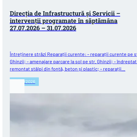
Direcția de Infrastructură și Servicii –
intervenții programate în săptămâna
27.07.2026 – 31.07.2026
Întreținere străzi Reparații curente: – reparații curente pe st
Ghinzii; – amenajare parcare la sol pe str. Ghinzii; – îndreptat
remontat stâlpi din fontă, beton și plastic; – reparații…
27/07/2026