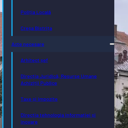
Poliția Locală
Creșa Bistrița
Acte necesare
Arhitect șef
Direcția Juridică, Resurse Umane
Achiziții Publice
Taxe și impozite
Direcția tehnologia informației și
inovare