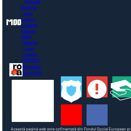
Friendly
Bistrița
- oraș
neutru
climatic
până în
2035
Bistrița
- oraș
creativ
UNESCO
România
Atractivă
Această pagină web este cofinanțată din Fondul Social European pr