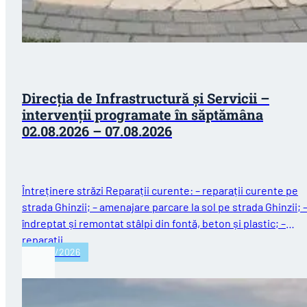
Direcţia de Infrastructură și Servicii –
intervenții programate în săptămâna
02.08.2026 – 07.08.2026
Întreținere străzi Reparații curente: – reparații curente pe
strada Ghinzii; – amenajare parcare la sol pe strada Ghinzii; 
îndreptat și remontat stâlpi din fontă, beton și plastic; –
reparații…
03/08/2026