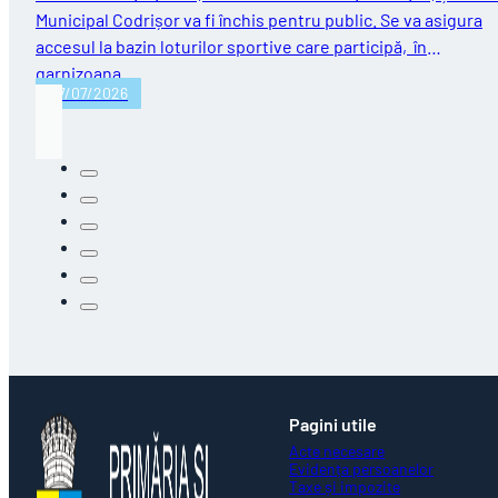
Municipal Codrișor va fi închis pentru public. Se va asigura
accesul la bazin loturilor sportive care participă, în
garnizoana…
27/07/2026
Pagini utile
Acte necesare
Evidența persoanelor
Taxe și impozite