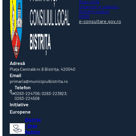
Stare civilă
Urbanism și cadastru
Achiziții publice
GDPR
e-consultare.gov.ro
Adresă
Piaţa Centrală nr.6 Bistriţa, 420040
Email
primaria@municipiulbistrita.ro
Telefon
0263-224706; 0263-223923;
0263-224508
Inițiative
Europene
Bistrița
- Oraș
Autism