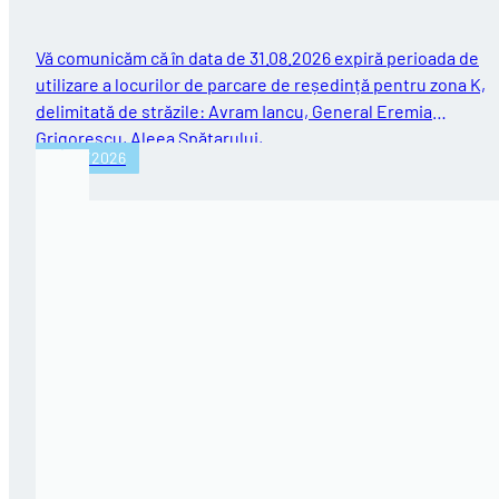
Vă comunicăm că în data de 31.08.2026 expiră perioada de
utilizare a locurilor de parcare de reședință pentru zona K,
delimitată de străzile: Avram Iancu, General Eremia
Grigorescu, Aleea Spătarului,…
31/07/2026