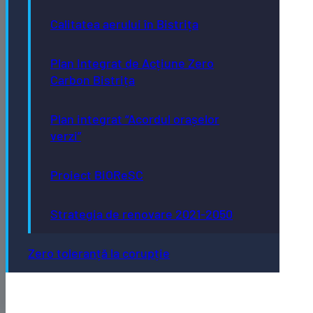
Calitatea aerului în Bistrița
Plan Integrat de Acțiune Zero
Carbon Bistrița
Plan integrat “Acordul orașelor
verzi”
Proiect BiOReSC
Strategia de renovare 2021-2050
Zero toleranță la corupție