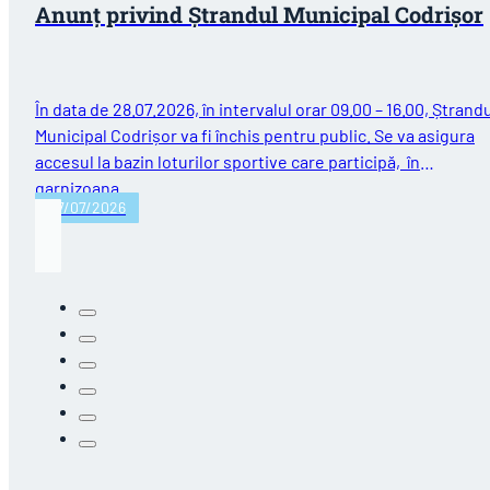
Anunț privind Ștrandul Municipal Codrișor
În data de 28.07.2026, în intervalul orar 09.00 – 16.00, Ștrand
Municipal Codrișor va fi închis pentru public. Se va asigura
accesul la bazin loturilor sportive care participă, în
garnizoana…
27/07/2026