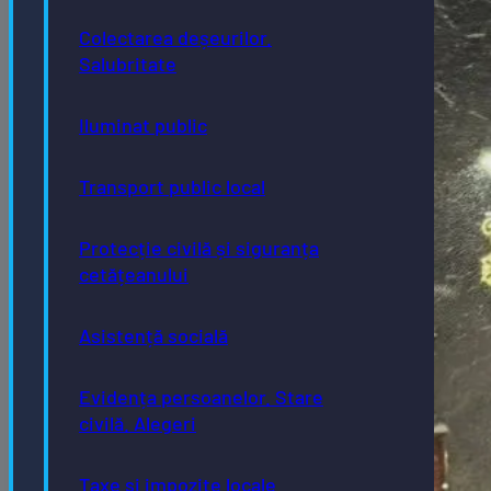
Colectarea deșeurilor.
Salubritate
Iluminat public
Transport public local
Protecție civilă și siguranța
cetățeanului
Asistență socială
Evidența persoanelor. Stare
civilă. Alegeri
Taxe și impozite locale