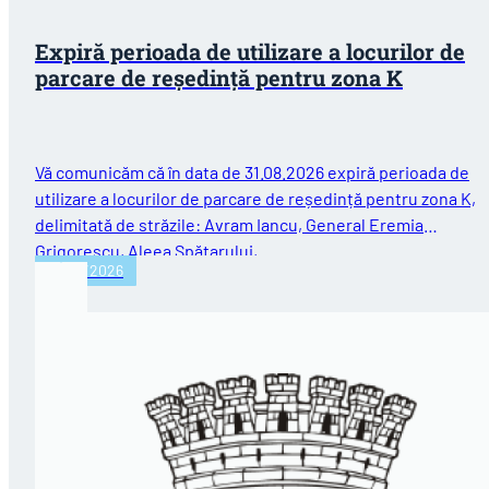
Expiră perioada de utilizare a locurilor de
parcare de reședință pentru zona K
Vă comunicăm că în data de 31.08.2026 expiră perioada de
utilizare a locurilor de parcare de reședință pentru zona K,
delimitată de străzile: Avram Iancu, General Eremia
Grigorescu, Aleea Spătarului,…
31/07/2026