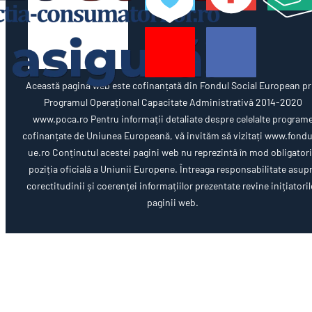
Această pagină web este cofinanțată din Fondul Social European pr
Programul Operațional Capacitate Administrativă 2014-2020
www.poca.ro Pentru informații detaliate despre celelalte program
cofinanțate de Uniunea Europeană, vă invităm să vizitați www.fondu
ue.ro Conținutul acestei pagini web nu reprezintă în mod obligator
poziția oficială a Uniunii Europene. Întreaga responsabilitate asup
corectitudinii și coerenței informațiilor prezentate revine inițiatoril
paginii web.