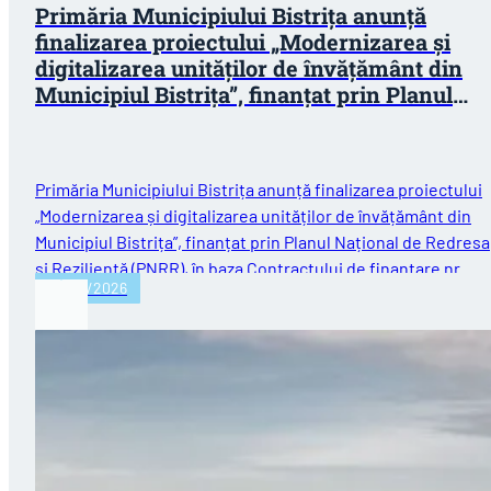
Primăria Municipiului Bistrița anunță
finalizarea proiectului „Modernizarea și
digitalizarea unităților de învățământ din
Municipiul Bistrița”, finanțat prin Planul
Național de Redresare și Reziliență (PNRR)
Primăria Municipiului Bistrița anunță finalizarea proiectului
„Modernizarea și digitalizarea unităților de învățământ din
Municipiul Bistrița”, finanțat prin Planul Național de Redres
și Reziliență (PNRR), în baza Contractului de finanțare nr.…
30/07/2026