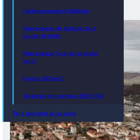
reparații…
03/08/2026
Calitatea aerului în Bistrița
Plan Integrat de Acțiune Zero
Carbon Bistrița
Plan integrat “Acordul orașelor
verzi”
Proiect BiOReSC
Strategia de renovare 2021-2050
Zero toleranță la corupție