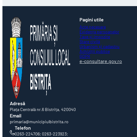
Pagini utile
Acte necesare
Evidența persoanelor
Taxe și impozite
Stare civilă
Urbanism și cadastru
Achiziții publice
GDPR
e-consultare.gov.ro
Adresă
Piaţa Centrală nr.6 Bistriţa, 420040
Email
primaria@municipiulbistrita.ro
Telefon
0263-224706; 0263-223923;
0263-224508