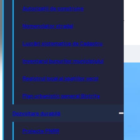
Școala Sărata (vineri) ridicare stații.
Autorizații de construire
Centrul de zi O. Goga (vineri) ridicare stații.
Grădinița Slătinița (vineri) verificare deratizare.
Nomenclator stradal
Creșa nr. 1 Șieului (vineri) verificare deratizare
Lucrări sistematice de Cadastru
Inventarul bunurilor municipiului
Registrul local al spațiilor verzi
Plan urbanistic general Bistrița
Dezvoltare durabilă
Proiecte PNRR