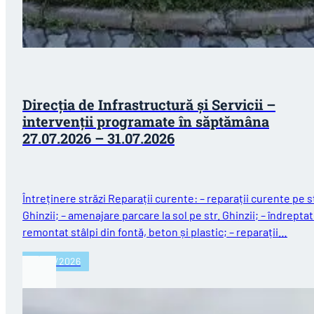
Direcția de Infrastructură și Servicii –
intervenții programate în săptămâna
27.07.2026 – 31.07.2026
Întreținere străzi Reparații curente: – reparații curente pe st
Ghinzii; – amenajare parcare la sol pe str. Ghinzii; – îndreptat
remontat stâlpi din fontă, beton și plastic; – reparații…
27/07/2026