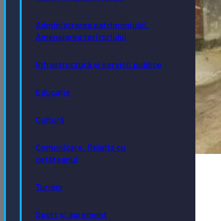
Administrarea patrimoniului.
Amenajarea teritoriului
Infrastructură și servicii publice
Educație
Cultură
Comunicare. Relația cu
cetățeanul
Întreținere străzi
Turism
Activitate de iarnă:
Dezăpezire și combatere polei.
Sport și agrement