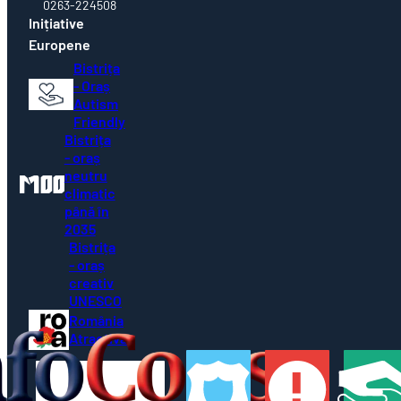
Inițiative
Europene
Bistrița
- Oraș
Autism
Friendly
Bistrița
- oraș
neutru
climatic
până în
2035
Bistrița
- oraș
creativ
UNESCO
România
Atractivă