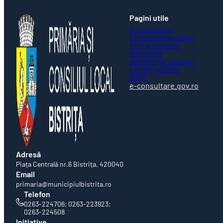
Pagini utile
Acte necesare
Evidența persoanelor
Taxe și impozite
Stare civilă
Urbanism și cadastru
Achiziții publice
GDPR
e-consultare.gov.ro
Adresă
Piaţa Centrală nr.6 Bistriţa, 420040
Email
primaria@municipiulbistrita.ro
Telefon
0263-224706; 0263-223923;
0263-224508
Inițiative
Europene