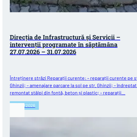
Direcția de Infrastructură și Servicii –
intervenții programate în săptămâna
27.07.2026 – 31.07.2026
Întreținere străzi Reparații curente: – reparații curente pe st
Ghinzii; – amenajare parcare la sol pe str. Ghinzii; – îndreptat
remontat stâlpi din fontă, beton și plastic; – reparații…
27/07/2026