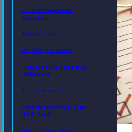
Colectarea deșeurilor.
Salubritate
Iluminat public
Transport public local
Protecție civilă și siguranța
cetățeanului
Asistență socială
Evidența persoanelor. Stare
civilă. Alegeri
Taxe și impozite locale
Întreținere străzi