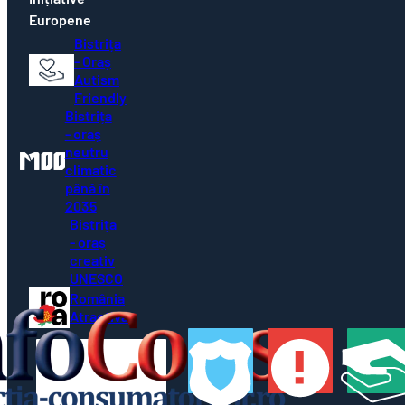
Bistrița
- Oraș
Autism
Friendly
Bistrița
- oraș
neutru
climatic
până în
2035
Bistrița
- oraș
creativ
UNESCO
România
Atractivă