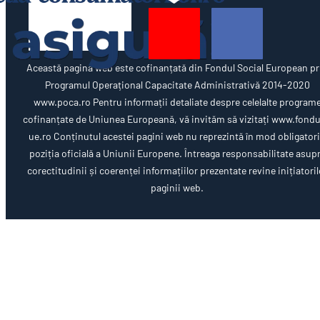
Această pagină web este cofinanțată din Fondul Social European pr
Programul Operațional Capacitate Administrativă 2014-2020
www.poca.ro Pentru informații detaliate despre celelalte program
cofinanțate de Uniunea Europeană, vă invităm să vizitați www.fondu
ue.ro Conținutul acestei pagini web nu reprezintă în mod obligator
poziția oficială a Uniunii Europene. Întreaga responsabilitate asup
corectitudinii și coerenței informațiilor prezentate revine inițiatoril
paginii web.