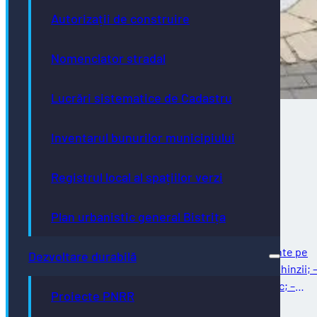
Autorizații de construire
Nomenclator stradal
Lucrări sistematice de Cadastru
Inventarul bunurilor municipiului
Direcţia de Infrastructură și Servicii –
intervenții programate în săptămâna
Registrul local al spațiilor verzi
02.08.2026 – 07.08.2026
Plan urbanistic general Bistrița
Întreținere străzi Reparații curente: – reparații curente pe
Dezvoltare durabilă
strada Ghinzii; – amenajare parcare la sol pe strada Ghinzii; 
îndreptat și remontat stâlpi din fontă, beton și plastic; –
Proiecte PNRR
reparații…
03/08/2026