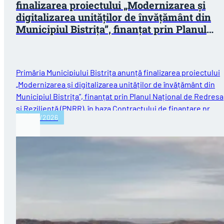
finalizarea proiectului „Modernizarea și
digitalizarea unităților de învățământ din
Municipiul Bistrița”, finanțat prin Planul
Național de Redresare și Reziliență (PNRR)
Primăria Municipiului Bistrița anunță finalizarea proiectului
„Modernizarea și digitalizarea unităților de învățământ din
Municipiul Bistrița”, finanțat prin Planul Național de Redres
și Reziliență (PNRR), în baza Contractului de finanțare nr.…
30/07/2026