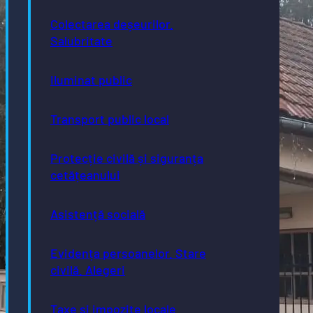
Colectarea deșeurilor.
Salubritate
Iluminat public
Transport public local
Protecție civilă și siguranța
cetățeanului
Asistență socială
Evidența persoanelor. Stare
civilă. Alegeri
Taxe și impozite locale