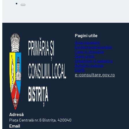
Pagini utile
Acte necesare
Evidența persoanelor
Taxe și impozite
Stare civilă
Urbanism și cadastru
Achiziții publice
GDPR
e-consultare.gov.ro
Adresă
Piaţa Centrală nr.6 Bistriţa, 420040
Email