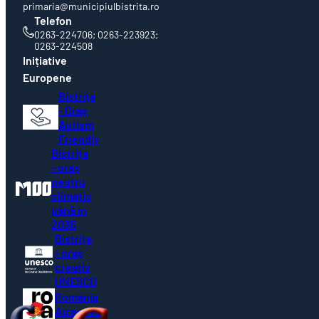
primaria@municipiulbistrita.ro
Telefon
0263-224706; 0263-223923;
0263-224508
Inițiative
Europene
Bistrița
- Oraș
Autism
Friendly
Bistrița
- oraș
neutru
climatic
până în
2035
Bistrița
- oraș
creativ
UNESCO
România
Atractivă