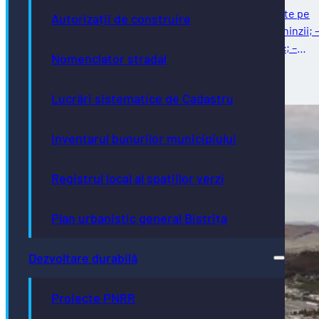
Întreținere străzi Reparații curente: – reparații curente pe
Autorizații de construire
strada Ghinzii; – amenajare parcare la sol pe strada Ghinzii; 
îndreptat și remontat stâlpi din fontă, beton și plastic; –
Nomenclator stradal
reparații…
03/08/2026
Lucrări sistematice de Cadastru
Inventarul bunurilor municipiului
Registrul local al spațiilor verzi
Plan urbanistic general Bistrița
Dezvoltare durabilă
Proiecte PNRR