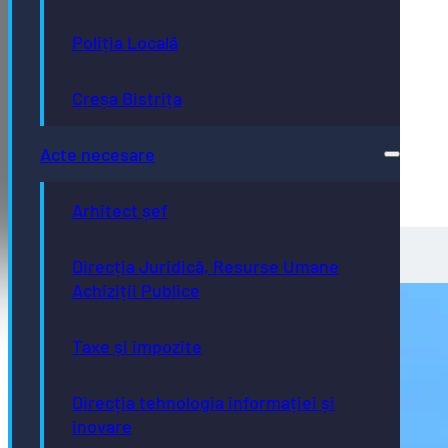
Poliția Locală
Creșa Bistrița
Acte necesare
Arhitect șef
Direcția Juridică, Resurse Umane
Achiziții Publice
Taxe și impozite
Direcția tehnologia informației și
inovare