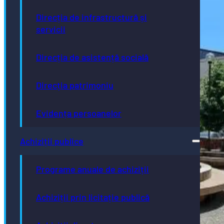
Direcția de infrastructură și
servicii
Direcția de asistență socială
Direcția patrimoniu
Evidența persoanelor
Achiziții publice
Programe anuale de achiziții
Achiziții prin licitație publică