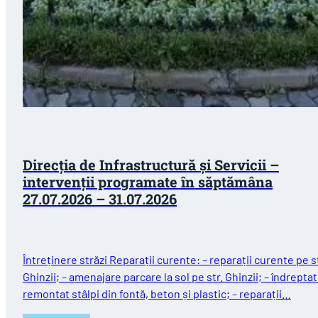
Direcția de Infrastructură și Servicii –
intervenții programate în săptămâna
27.07.2026 – 31.07.2026
Întreținere străzi Reparații curente: – reparații curente pe st
Ghinzii; – amenajare parcare la sol pe str. Ghinzii; – îndreptat
remontat stâlpi din fontă, beton și plastic; – reparații…