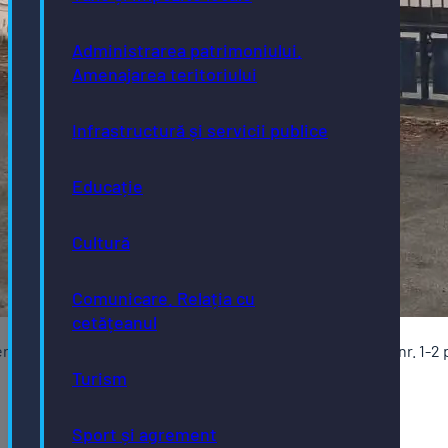
Administrarea patrimoniului.
Amenajarea teritoriului
Infrastructură și servicii publice
Educație
Cultură
Comunicare. Relația cu
cetățeanul
rvicii Bistrița își va muta sediul de pe str. Liviu Rebreanu, nr. 1-2
Turism
Sport și agrement