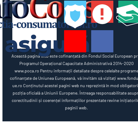
Această pagină web este cofinanțată din Fondul Social European pr
Programul Operațional Capacitate Administrativă 2014-2020
www.poca.ro Pentru informații detaliate despre celelalte program
cofinanțate de Uniunea Europeană, vă invităm să vizitați www.fondu
ue.ro Conținutul acestei pagini web nu reprezintă în mod obligator
poziția oficială a Uniunii Europene. Întreaga responsabilitate asup
corectitudinii și coerenței informațiilor prezentate revine inițiatoril
paginii web.