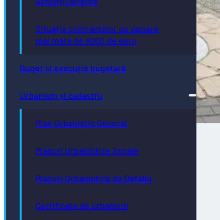
Achiziții directe
Situația contractelor cu valoare
mai mare de 5000 de euro
Buget și execuție bugetară
Urbanism și cadastru
Plan Urbanistic General
Planuri Urbanistice Zonale
Direcţia de Infrastructură și Servicii –
intervenții programate în săptămâna
Planuri Urbanistice de Detaliu
02.08.2026 – 07.08.2026
Certificate de urbanism