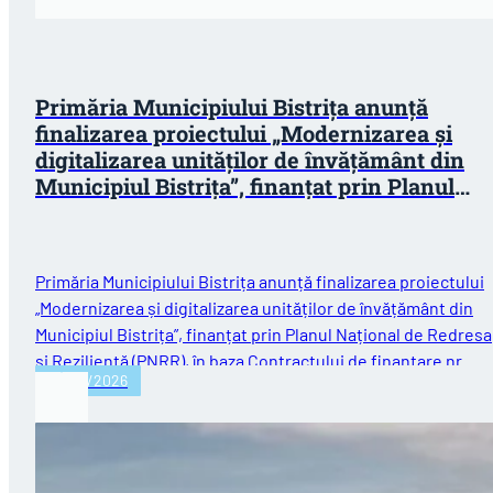
Primăria Municipiului Bistrița anunță
finalizarea proiectului „Modernizarea și
digitalizarea unităților de învățământ din
Municipiul Bistrița”, finanțat prin Planul
Național de Redresare și Reziliență (PNRR)
Primăria Municipiului Bistrița anunță finalizarea proiectului
„Modernizarea și digitalizarea unităților de învățământ din
Municipiul Bistrița”, finanțat prin Planul Național de Redres
și Reziliență (PNRR), în baza Contractului de finanțare nr.…
30/07/2026