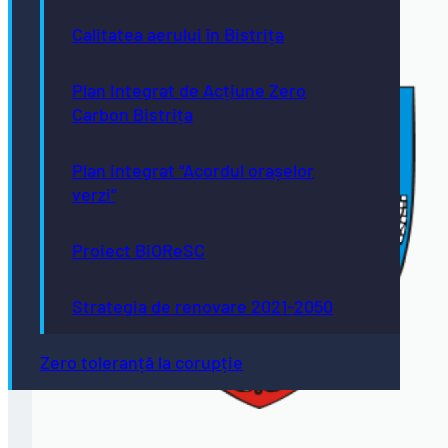
Calitatea aerului în Bistrița
Plan Integrat de Acțiune Zero
Carbon Bistrița
Plan integrat “Acordul orașelor
verzi”
Proiect BiOReSC
Strategia de renovare 2021-2050
Zero toleranță la corupție