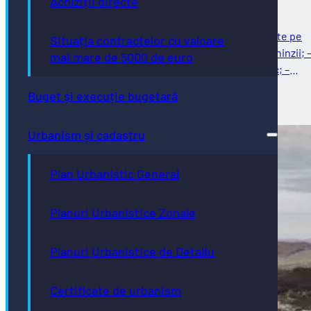
Achiziții directe
Întreținere străzi Reparații curente: – reparații curente pe
Situația contractelor cu valoare
strada Ghinzii; – amenajare parcare la sol pe strada Ghinzii; 
mai mare de 5000 de euro
îndreptat și remontat stâlpi din fontă, beton și plastic; –
reparații…
Buget și execuție bugetară
03/08/2026
Urbanism și cadastru
Plan Urbanistic General
Planuri Urbanistice Zonale
Planuri Urbanistice de Detaliu
Certificate de urbanism