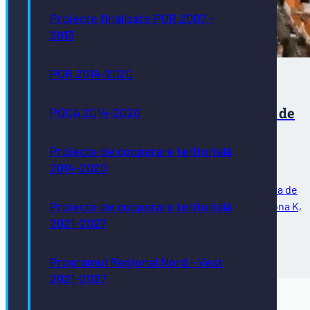
Proiecte finalizate POR 2007 -
2013
POR 2014-2020
Expiră perioada de utilizare a locurilor de
POCA 2014-2020
parcare de reședință pentru zona K
Proiecte de cooperare teritorială
2014-2020
Vă comunicăm că în data de 31.08.2026 expiră perioada de
Proiecte de cooperare teritorială
utilizare a locurilor de parcare de reședință pentru zona K,
2021-2027
delimitată de străzile: Avram Iancu, General Eremia
Grigorescu, Aleea Spătarului,…
31/07/2026
Programul Regional Nord - Vest
2021-2027