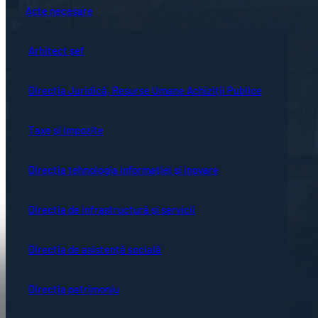
Acte necesare
Arhitect șef
Direcția Juridică, Resurse Umane Achiziții Publice
Taxe și impozite
Direcția tehnologia informației și inovare
Direcția de infrastructură și servicii
Direcția de asistență socială
Direcția patrimoniu