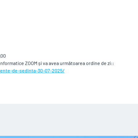
.00
 informatice ZOOM și va avea următoarea ordine de zi::
mente-de-sedinta-30-07-2025/