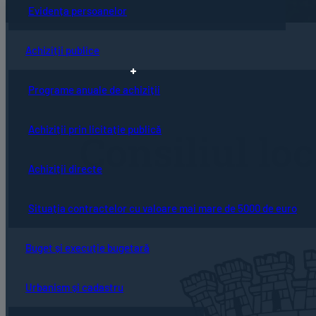
Evidența persoanelor
Achiziții publice
Programe anuale de achiziții
Achiziții prin licitație publică
Consiliul loc
Achiziții directe
Situația contractelor cu valoare mai mare de 5000 de euro
Buget și execuție bugetară
Urbanism și cadastru