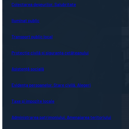
Colectarea deșeurilor. Salubritate
Iluminat public
Transport public local
Protecție civilă și siguranța cetățeanului
Asistență socială
Evidența persoanelor. Stare civilă. Alegeri
Taxe și impozite locale
Administrarea patrimoniului. Amenajarea teritoriului