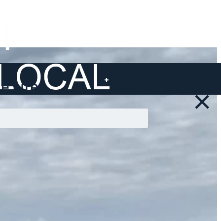
 site ...
×