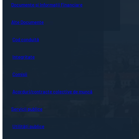
Guvernanță corporativă
Ședințe online
Documente și Informații Financiare
Concursuri
Bistrița turistică
Documente ședință
Alte Documente
Proceduri de sistem
Evenimente locale
Hotărârile Consiliului Local
Cod conduită
Hartă oraș
Integritate
Comisii
Acorduri/contracte colective de muncă
Servicii publice
Utilități publice