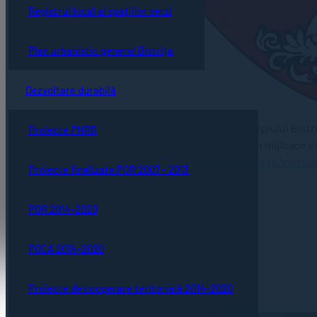
Registrul local al spațiilor verzi
Plan urbanistic general Bistrița
Dezvoltare durabilă
Consiliul local al municipiului Bist
Proiecte PNRR
Şedinţa va avea loc prin mijloace 
https://primariabistrita.ro/cons
Proiecte finalizate POR 2007 - 2013
POR 2014-2020
POCA 2014-2020
Proiecte de cooperare teritorială 2014-2020