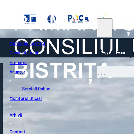
Municipiul Bistrița
Căutați pe
Consiliul Local
Primăria
Caută
Anunțuri
Servicii Online
Monitorul Oficial
Arhivă
Contact