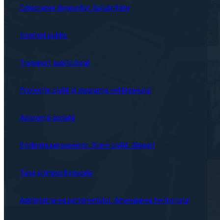
Colectarea deșeurilor. Salubritate
Iluminat public
Transport public local
Protecție civilă și siguranța cetățeanului
Asistență socială
Evidența persoanelor. Stare civilă. Alegeri
Taxe și impozite locale
Administrarea patrimoniului. Amenajarea teritoriului