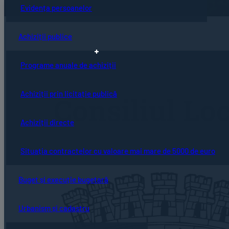
Evidența persoanelor
Achiziții publice
Programe anuale de achiziții
Achiziții prin licitație publică
Consiliul Loc
Achiziții directe
Situația contractelor cu valoare mai mare de 5000 de euro
Buget și execuție bugetară
Urbanism și cadastru