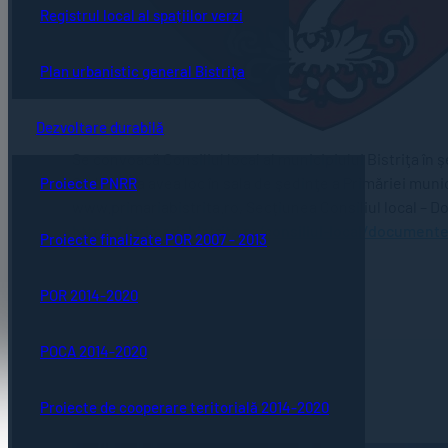
Registrul local al spațiilor verzi
Plan urbanistic general Bistrița
Dezvoltare durabilă
Se convoacă Consiliul local al municipiului Bistriţa în 
Şedinţa va avea loc în sala de şedinţe a Primăriei munic
Proiecte PNRR
www.primariabistrita.ro, Secțiunea Consiliul local – 
https://primariabistrita.ro/consiliul-local/document
Proiecte finalizate POR 2007 - 2013
POR 2014-2020
POCA 2014-2020
Proiecte de cooperare teritorială 2014-2020