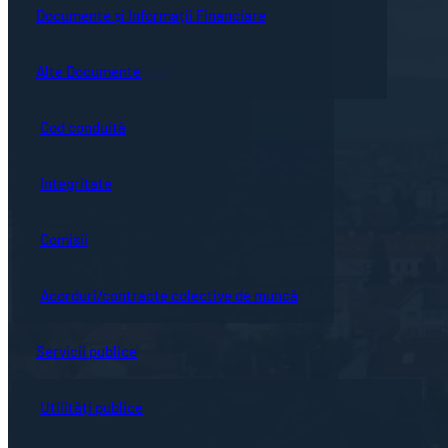
Guvernanță corporativă
Ședințe online
Documente și Informații Financiare
Concursuri
Bistrița turistică
Documente ședință
Alte Documente
Proceduri de sistem
Evenimente locale
Hotărârile Consiliului Local
Cod conduită
Hartă oraș
Integritate
Comisii
Acorduri/contracte colective de muncă
Servicii publice
Utilități publice