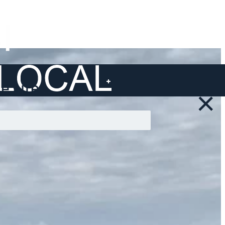
 site ...
×