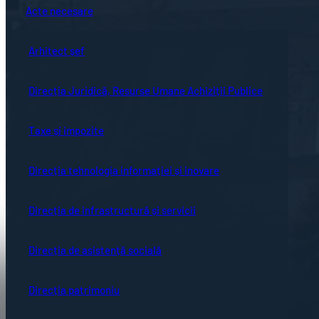
Acte necesare
Arhitect șef
Direcția Juridică, Resurse Umane Achiziții Publice
Taxe și impozite
Direcția tehnologia informației și inovare
Direcția de infrastructură și servicii
Direcția de asistență socială
Direcția patrimoniu