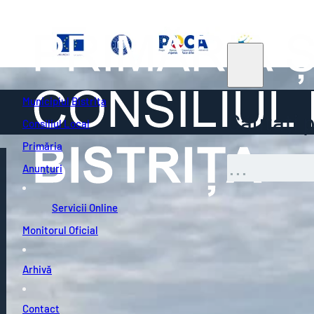
Municipiul Bistrița
Căutați pe
Consiliul Local
Primăria
Caută
Anunțuri
Servicii Online
Monitorul Oficial
Arhivă
Contact