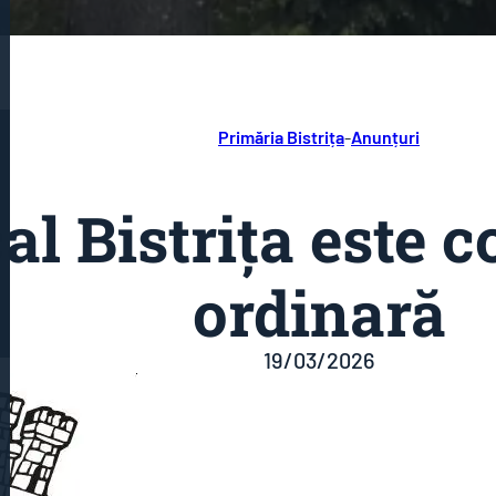
Primăria Bistrița
-
Anunțuri
al Bistrița este 
ordinară
19/03/2026