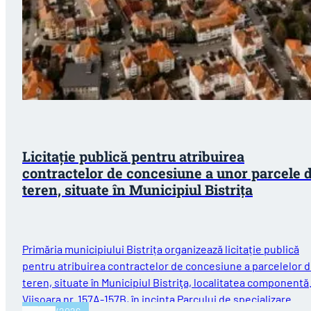
Licitație publică pentru atribuirea
contractelor de concesiune a unor parcele 
teren, situate în Municipiul Bistriţa
Primăria municipiului Bistrița organizează licitație publică
pentru atribuirea contractelor de concesiune a parcelelor 
teren, situate în Municipiul Bistriţa, localitatea componentă
Viişoara nr. 157A-157B, în incinta Parcului de specializare