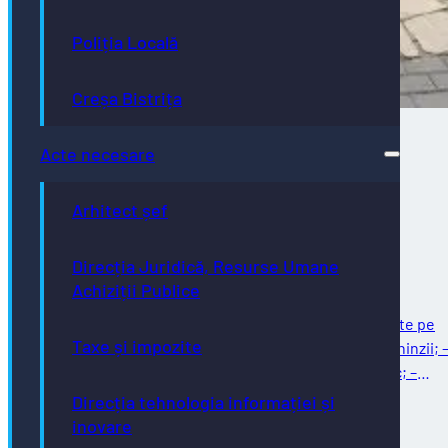
Poliția Locală
Creșa Bistrița
Acte necesare
Direcţia de Infrastructură și Servicii –
Arhitect șef
intervenții programate în săptămâna
02.08.2026 – 07.08.2026
Direcția Juridică, Resurse Umane
Achiziții Publice
Întreținere străzi Reparații curente: – reparații curente pe
Taxe și impozite
strada Ghinzii; – amenajare parcare la sol pe strada Ghinzii; 
îndreptat și remontat stâlpi din fontă, beton și plastic; –
reparații…
Direcția tehnologia informației și
03/08/2026
inovare