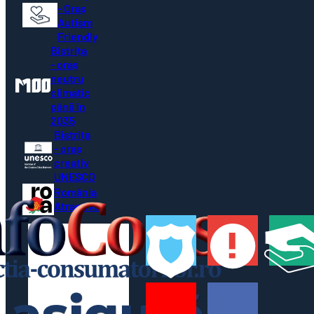
- Oraș
Autism
Friendly
Bistrița
- oraș
neutru
climatic
până în
2035
Bistrița
- oraș
creativ
UNESCO
România
Atractivă