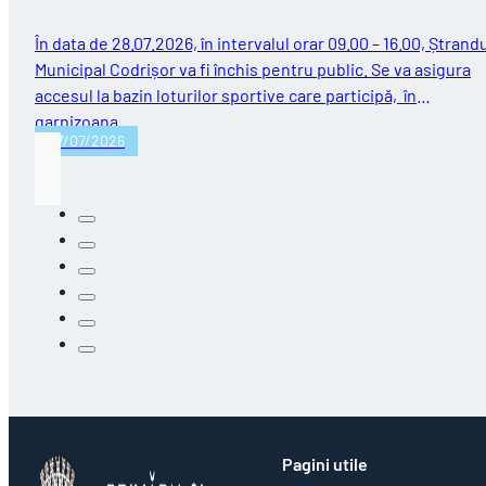
În data de 28.07.2026, în intervalul orar 09.00 – 16.00, Ștrand
Municipal Codrișor va fi închis pentru public. Se va asigura
accesul la bazin loturilor sportive care participă, în
garnizoana…
27/07/2026
Pagini utile