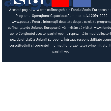
Această pagină web este cofinanțată din Fondul Social European pr
Programul Operațional Capacitate Administrativă 2014-2020
www.poca.ro Pentru informații detaliate despre celelalte program
cofinanțate de Uniunea Europeană, vă invităm să vizitați www.fondu
ue.ro Conținutul acestei pagini web nu reprezintă în mod obligator
poziția oficială a Uniunii Europene. Întreaga responsabilitate asup
corectitudinii și coerenței informațiilor prezentate revine inițiatoril
paginii web.