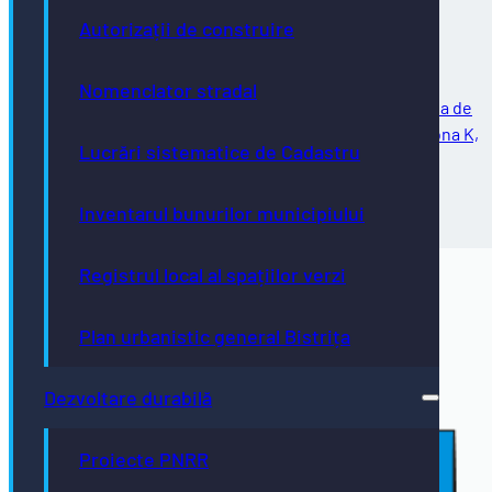
parcare de reședință pentru zona K
Autorizații de construire
Nomenclator stradal
Vă comunicăm că în data de 31.08.2026 expiră perioada de
utilizare a locurilor de parcare de reședință pentru zona K,
Lucrări sistematice de Cadastru
delimitată de străzile: Avram Iancu, General Eremia
Grigorescu, Aleea Spătarului,…
31/07/2026
Inventarul bunurilor municipiului
Registrul local al spațiilor verzi
Plan urbanistic general Bistrița
Dezvoltare durabilă
Proiecte PNRR