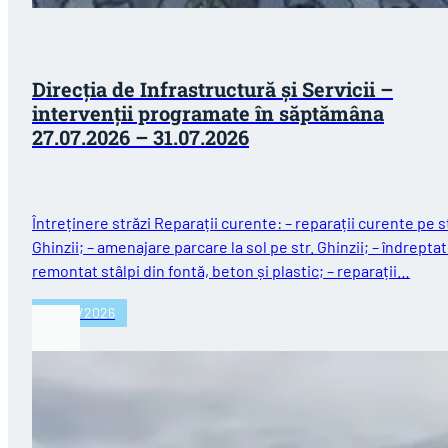
Direcția de Infrastructură și Servicii –
intervenții programate în săptămâna
27.07.2026 – 31.07.2026
Întreținere străzi Reparații curente: – reparații curente pe st
Ghinzii; – amenajare parcare la sol pe str. Ghinzii; – îndreptat
remontat stâlpi din fontă, beton și plastic; – reparații…
27/07/2026