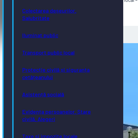
Documente şedinţă
Colectarea deșeurilor.
Salubritate
Iluminat public
Transport public local
Protecție civilă și siguranța
cetățeanului
Asistență socială
Evidența persoanelor. Stare
civilă. Alegeri
Taxe și impozite locale