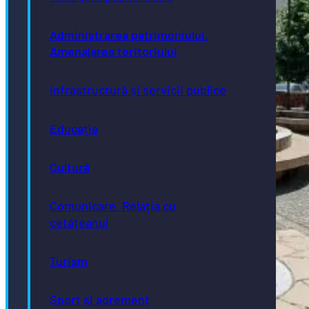
Administrarea patrimoniului.
Amenajarea teritoriului
Infrastructură și servicii publice
Educație
Cultură
Comunicare. Relația cu
cetățeanul
Turism
Sport și agrement