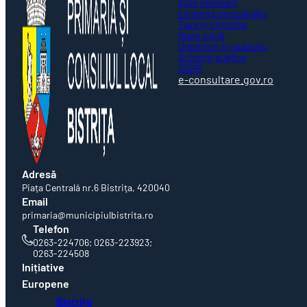
Acte necesare
Evidența persoanelor
Taxe și impozite
Stare civilă
Urbanism și cadastru
Achiziții publice
GDPR
e-consultare.gov.ro
Adresă
Piaţa Centrală nr.6 Bistriţa, 420040
Email
primaria@municipiulbistrita.ro
Telefon
0263-224706; 0263-223923;
0263-224508
Inițiative
Europene
Bistrița