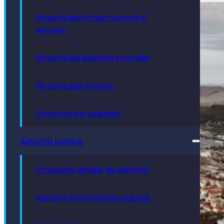
Direcția de infrastructură și
servicii
Direcția de asistență socială
Direcția patrimoniu
Evidența persoanelor
Achiziții publice
Programe anuale de achiziții
Achiziții prin licitație publică