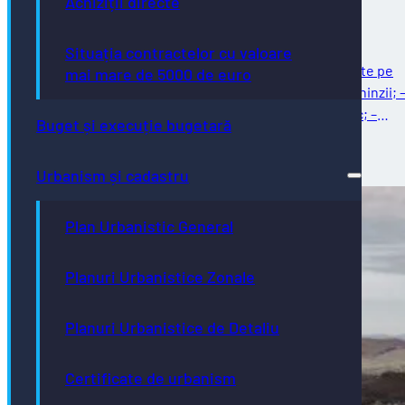
Achiziții directe
Situația contractelor cu valoare
Întreținere străzi Reparații curente: – reparații curente pe
mai mare de 5000 de euro
strada Ghinzii; – amenajare parcare la sol pe strada Ghinzii; 
îndreptat și remontat stâlpi din fontă, beton și plastic; –
Buget și execuție bugetară
reparații…
03/08/2026
Urbanism și cadastru
Plan Urbanistic General
Planuri Urbanistice Zonale
Planuri Urbanistice de Detaliu
Certificate de urbanism