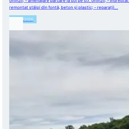
Ghinzii; – amenajare parcare la sol pe str. Ghinzii; – îndreptat
remontat stâlpi din fontă, beton și plastic; – reparații…
27/07/2026