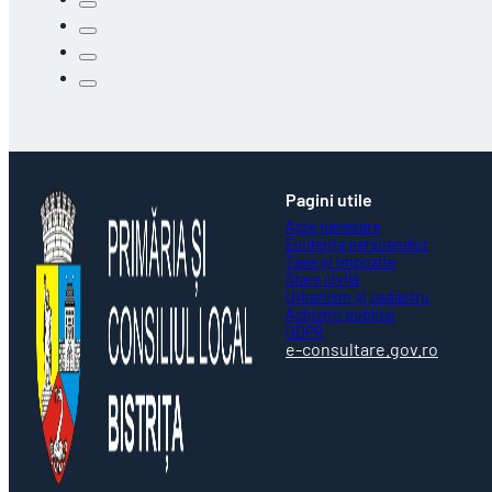
Pagini utile
Acte necesare
Evidența persoanelor
Taxe și impozite
Stare civilă
Urbanism și cadastru
Achiziții publice
GDPR
e-consultare.gov.ro