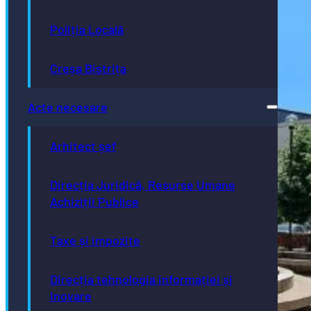
Poliția Locală
Creșa Bistrița
Acte necesare
Arhitect șef
Direcția Juridică, Resurse Umane
Achiziții Publice
Taxe și impozite
Direcția tehnologia informației și
inovare