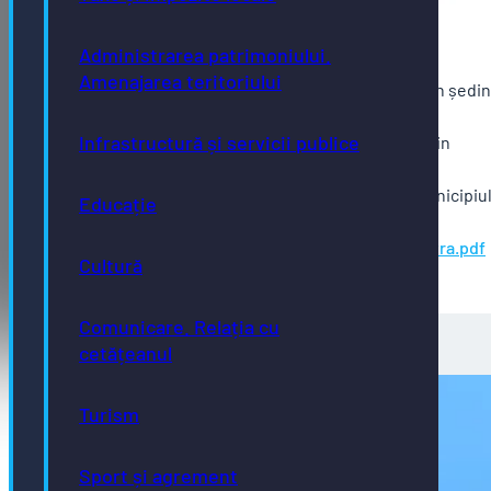
Administrarea patrimoniului.
Amenajarea teritoriului
Consiliul local al municipiului Bistrita este convocat în ședi
extraordinară în data de 19.05.2026, de la ora 15.00.
Infrastructură și servicii publice
Ședința se va desfășura prin mijloace electronice, prin
intermediul platformei ZOOM.
Ordinea de zi pote fi accesată pe site-ul Primăriei municipiu
Educație
Bistrița:
https://primariabistrita.ro/wp-
content/uploads/2026/05/Dispozitie.19.05.2026-extra.pdf
Cultură
Comunicare. Relația cu
cetățeanul
Turism
Sport și agrement