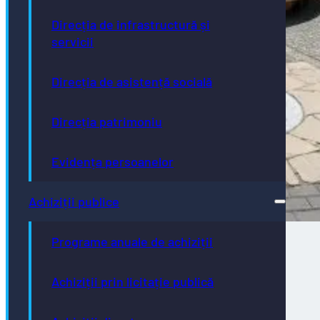
Direcția de infrastructură și
servicii
Direcția de asistență socială
Direcția patrimoniu
Evidența persoanelor
Achiziții publice
Programe anuale de achiziții
Direcţia de Infrastructură și Servicii –
Achiziții prin licitație publică
intervenții programate în săptămâna
02.08.2026 – 07.08.2026