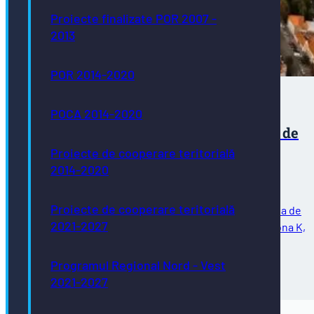
Proiecte finalizate POR 2007 -
2013
POR 2014-2020
POCA 2014-2020
Expiră perioada de utilizare a locurilor de
parcare de reședință pentru zona K
Proiecte de cooperare teritorială
2014-2020
Proiecte de cooperare teritorială
Vă comunicăm că în data de 31.08.2026 expiră perioada de
2021-2027
utilizare a locurilor de parcare de reședință pentru zona K,
delimitată de străzile: Avram Iancu, General Eremia
Grigorescu, Aleea Spătarului,…
Programul Regional Nord - Vest
31/07/2026
2021-2027