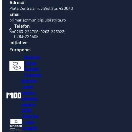
Adresă
Piaţa Centrală nr.6 Bistriţa, 420040
Email
primaria@municipiulbistrita.ro
Telefon
0263-224706; 0263-223923;
0263-224508
Inițiative
Europene
Bistrița
- Oraș
Autism
Friendly
Bistrița
- oraș
neutru
climatic
până în
2035
Bistrița
- oraș
creativ