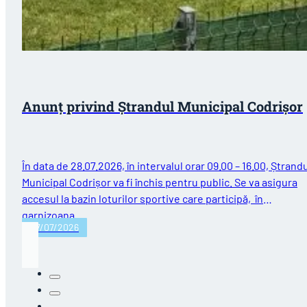
Anunț privind Ștrandul Municipal Codrișor
În data de 28.07.2026, în intervalul orar 09.00 – 16.00, Ștrand
Municipal Codrișor va fi închis pentru public. Se va asigura
accesul la bazin loturilor sportive care participă, în
garnizoana…
27/07/2026