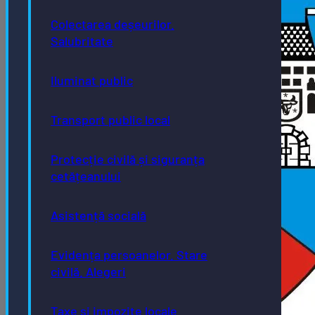
Colectarea deșeurilor.
Salubritate
Iluminat public
Transport public local
Protecție civilă și siguranța
cetățeanului
Asistență socială
Evidența persoanelor. Stare
civilă. Alegeri
Taxe și impozite locale