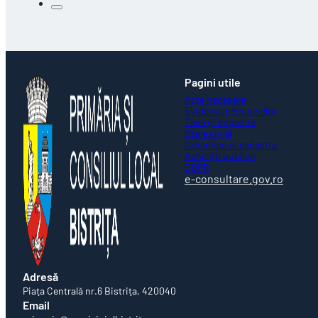
Pagini utile
Acte necesare
Evidența persoanelor
Taxe și impozite
Stare civilă
Urbanism și cadastru
Achiziții publice
GDPR
e-consultare.gov.ro
Adresă
Piaţa Centrală nr.6 Bistriţa, 420040
Email