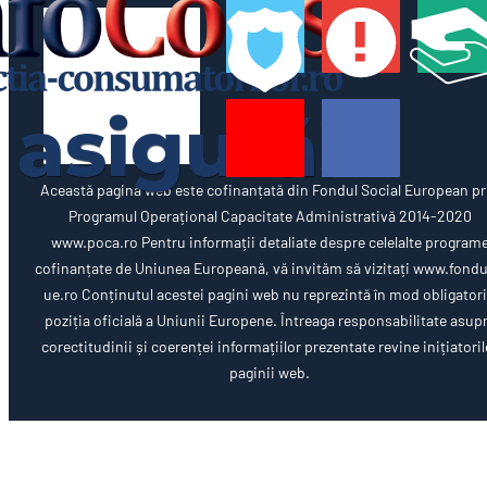
Această pagină web este cofinanțată din Fondul Social European pr
Programul Operațional Capacitate Administrativă 2014-2020
www.poca.ro Pentru informații detaliate despre celelalte program
cofinanțate de Uniunea Europeană, vă invităm să vizitați www.fondu
ue.ro Conținutul acestei pagini web nu reprezintă în mod obligator
poziția oficială a Uniunii Europene. Întreaga responsabilitate asup
corectitudinii și coerenței informațiilor prezentate revine inițiatoril
paginii web.