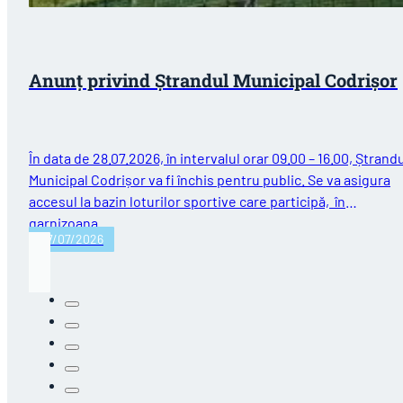
Anunț privind Ștrandul Municipal Codrișor
În data de 28.07.2026, în intervalul orar 09.00 – 16.00, Ștrand
Municipal Codrișor va fi închis pentru public. Se va asigura
accesul la bazin loturilor sportive care participă, în
garnizoana…
27/07/2026