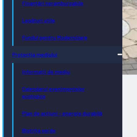
Finanțări nerambursabile
Legături utile
Fondul pentru Modernizare
Protecția mediului
Informații de mediu
Calendarul evenimentelor
ecologice
Direcţia de Infrastructură și Servicii –
intervenții programate în săptămâna
Plan de acțiuni - energie durabilă
02.08.2026 – 07.08.2026
Bistrița verde