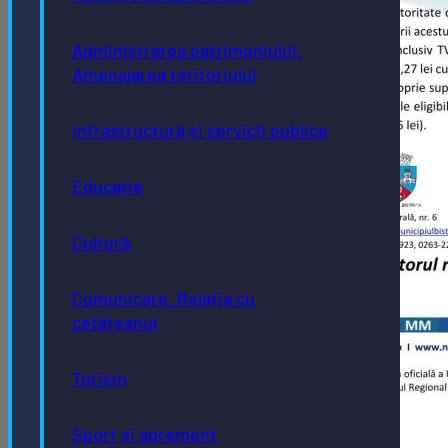
Administrarea patrimoniului.
Amenajarea teritoriului
Infrastructură și servicii publice
Educație
Cultură
Comunicare. Relația cu
cetățeanul
Turism
Sport și agrement