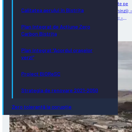
Întreținere străzi Reparații curente: – reparații curente pe
Calitatea aerului în Bistrița
strada Ghinzii; – amenajare parcare la sol pe strada Ghinzii; 
îndreptat și remontat stâlpi din fontă, beton și plastic; –
reparații…
Plan Integrat de Acțiune Zero
03/08/2026
Carbon Bistrița
Plan integrat “Acordul orașelor
verzi”
Proiect BiOReSC
Strategia de renovare 2021-2050
Zero toleranță la corupție