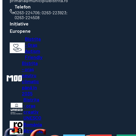
primaria@municipiulbistrita.ro
Telefon
0263-224706; 0263-223923;
0263-224508
Inițiative
Europene
Bistrița
- Oraș
Autism
Friendly
Bistrița
- oraș
neutru
climatic
până în
2035
Bistrița
- oraș
creativ
UNESCO
România
Atractivă