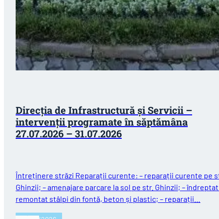
Direcția de Infrastructură și Servicii –
intervenții programate în săptămâna
27.07.2026 – 31.07.2026
Întreținere străzi Reparații curente: – reparații curente pe st
Ghinzii; – amenajare parcare la sol pe str. Ghinzii; – îndreptat
remontat stâlpi din fontă, beton și plastic; – reparații…