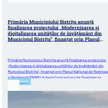
Primăria Municipiului Bistrița anunță
finalizarea proiectului „Modernizarea și
digitalizarea unităților de învățământ din
Municipiul Bistrița”, finanțat prin Planul
Național de Redresare și Reziliență (PNRR)
Primăria Municipiului Bistrița anunță finalizarea proiectului
„Modernizarea și digitalizarea unităților de învățământ din
Municipiul Bistrița”, finanțat prin Planul Național de Redres
și Reziliență (PNRR), în baza Contractului de finanțare nr.…
30/07/2026