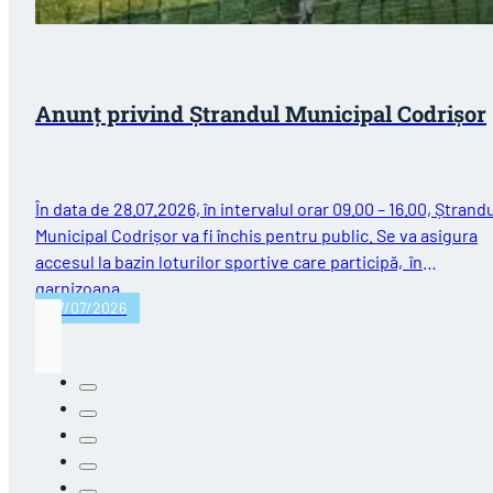
Anunț privind Ștrandul Municipal Codrișor
În data de 28.07.2026, în intervalul orar 09.00 – 16.00, Ștrand
Municipal Codrișor va fi închis pentru public. Se va asigura
accesul la bazin loturilor sportive care participă, în
garnizoana…
27/07/2026