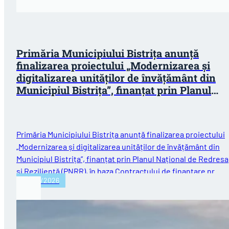
Primăria Municipiului Bistrița anunță
finalizarea proiectului „Modernizarea și
digitalizarea unităților de învățământ din
Municipiul Bistrița”, finanțat prin Planul
Național de Redresare și Reziliență (PNRR)
Primăria Municipiului Bistrița anunță finalizarea proiectului
„Modernizarea și digitalizarea unităților de învățământ din
Municipiul Bistrița”, finanțat prin Planul Național de Redres
și Reziliență (PNRR), în baza Contractului de finanțare nr.…
30/07/2026