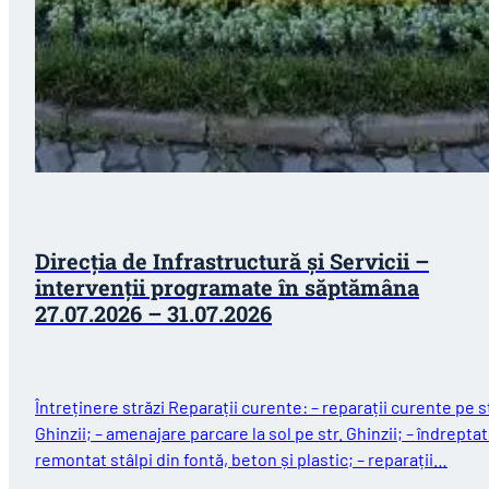
Direcția de Infrastructură și Servicii –
intervenții programate în săptămâna
27.07.2026 – 31.07.2026
Întreținere străzi Reparații curente: – reparații curente pe st
Ghinzii; – amenajare parcare la sol pe str. Ghinzii; – îndreptat
remontat stâlpi din fontă, beton și plastic; – reparații…