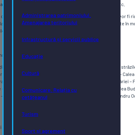
eagăne, cărucioare de copii, balansoare, mese de masaj, etc.
Administrarea patrimoniului.
l cetățenilor care locuiesc la bloc, deșeurile voluminoase vor fi ri
Amenajarea teritoriului
latformele publice din apropiere, acolo unde sunt colectate în m
le, fiind respectat graficul:
Infrastructură și servicii publice
marți, 24 – 25 februarie 2025
Educație
ridicate deșeurile voluminoase din perimetrul cuprins între străzile
Cultură
r – Eroilor – Dimitrie Cantemir – Tărpiului – Drumul Cetății – Calea 
atoriu Calea Clujului – Libertății – Petru Maior – Podul Berăriei – 
 – Tănase Tudoran – Ion Pop Reteganu – Mihai Viteazu – Valea Bud
Comunicare. Relația cu
 – Ion Vidu – Codrișor – Podul Budacului – Ion Rațiu – Alexandru 
cetățeanul
Turism
 – joi, 26 – 27 februarie 2025
Sport și agrement