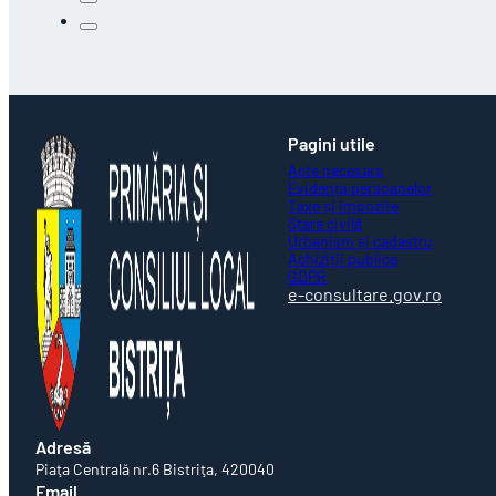
Pagini utile
Acte necesare
Evidența persoanelor
Taxe și impozite
Stare civilă
Urbanism și cadastru
Achiziții publice
GDPR
e-consultare.gov.ro
Adresă
Piaţa Centrală nr.6 Bistriţa, 420040
Email