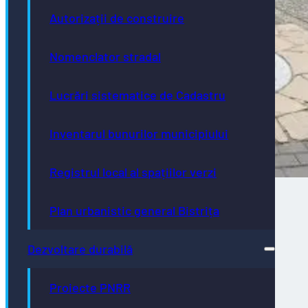
Autorizații de construire
Nomenclator stradal
Lucrări sistematice de Cadastru
Inventarul bunurilor municipiului
Registrul local al spațiilor verzi
Plan urbanistic general Bistrița
Direcţia de Infrastructură și Servicii –
intervenții programate în săptămâna
Dezvoltare durabilă
02.08.2026 – 07.08.2026
Proiecte PNRR