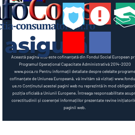
Această pagină web este cofinanțată din Fondul Social European pr
Programul Operațional Capacitate Administrativă 2014-2020
www.poca.ro Pentru informații detaliate despre celelalte program
cofinanțate de Uniunea Europeană, vă invităm să vizitați www.fondu
ue.ro Conținutul acestei pagini web nu reprezintă în mod obligator
poziția oficială a Uniunii Europene. Întreaga responsabilitate asup
corectitudinii și coerenței informațiilor prezentate revine inițiatoril
paginii web.