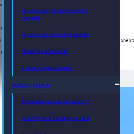
25 februarie 2025 – localitatea componentă Ghinda;
Direcția de infrastructură și
i, 26 februarie 2025 – localitatea componentă Viișoara;
servicii
 februarie 2025 – localitatea componentă Sigmir
Direcția de asistență socială
și sâmbătă, 28 februarie – 01 martie 2025 – localitatea component
Direcția patrimoniu
 – 01 martie 2025 – localitatea componentă Slătinița
Evidența persoanelor
Achiziții publice
Programe anuale de achiziții
Achiziții prin licitație publică