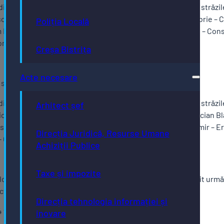
ridicate deșeurile voluminoase din perimetrul cuprins între străzi
u – Gării – B-dul. Republicii – Piața Petru Rareș – 1 Decembrie – 
Poliția Locală
 Iancu – Podul Jelnei – Ghinzii – Valea Ghinzii – Valea Jelnei – C
Ion Minulescu – Parcului – Ion Rațiu – Alexandru Odobescu;
Creșa Bistrița
Acte necesare
– sâmbătă, 28 februarie – 01 martie 2025
ridicate deșeurile voluminoase din perimetrul cuprins între străzil
Arhitect șef
cii – Piața Petru Rareș – 1 Decembrie – Calea Moldovei – Lucian B
cu – Subcetate – Busuiocului – Tărpiului – Dimitrie Cantemir – Ero
Direcția Juridică, Resurse Umane
– Crinilor – Piața Petru Rareș – B-dul Republicii.
Achiziții Publice
Taxe și impozite
localitățile componente ale Municipiului Bistrița s-a stabilit ur
ctare a deșeurilor voluminoase:
Direcția tehnologia informației și
4 februarie 2025 – localitatea componentă Sărata;
inovare