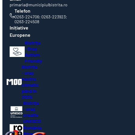
primaria@municipiulbistrita.ro
Telefon
0263-224706; 0263-223923;
0263-224508
Inițiative
Europene
Bistrița
- Oraș
Autism
Friendly
Bistrița
- oraș
neutru
climatic
până în
2035
Bistrița
- oraș
creativ
UNESCO
România
Atractivă