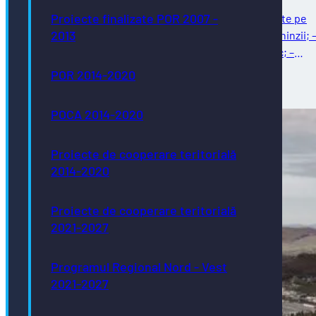
Proiecte finalizate POR 2007 -
Întreținere străzi Reparații curente: – reparații curente pe
2013
strada Ghinzii; – amenajare parcare la sol pe strada Ghinzii; 
îndreptat și remontat stâlpi din fontă, beton și plastic; –
reparații…
POR 2014-2020
03/08/2026
POCA 2014-2020
Proiecte de cooperare teritorială
2014-2020
Proiecte de cooperare teritorială
2021-2027
Programul Regional Nord - Vest
2021-2027