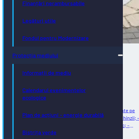
Finanțări nerambursabile
Legături utile
Fondul pentru Modernizare
Protecția mediului
Direcţia de Infrastructură și Servicii –
Informații de mediu
intervenții programate în săptămâna
02.08.2026 – 07.08.2026
Calendarul evenimentelor
ecologice
Întreținere străzi Reparații curente: – reparații curente pe
Plan de acțiuni - energie durabilă
strada Ghinzii; – amenajare parcare la sol pe strada Ghinzii; 
îndreptat și remontat stâlpi din fontă, beton și plastic; –
Bistrița verde
reparații…
03/08/2026