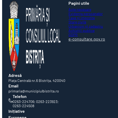
Pagini utile
Acte necesare
Evidența persoanelor
Taxe și impozite
Stare civilă
Urbanism și cadastru
Achiziții publice
GDPR
e-consultare.gov.ro
Adresă
Piaţa Centrală nr.6 Bistriţa, 420040
Email
primaria@municipiulbistrita.ro
Telefon
0263-224706; 0263-223923;
0263-224508
Inițiative
Europene