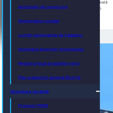
românesc, între cinematografia europeană în toată
Autorizații de construire
diversitatea ei și libertatea de exprimare care o
definește.
Nomenclator stradal
Lucrări sistematice de Cadastru
Inventarul bunurilor municipiului
Registrul local al spațiilor verzi
Plan urbanistic general Bistrița
Dezvoltare durabilă
Proiecte PNRR