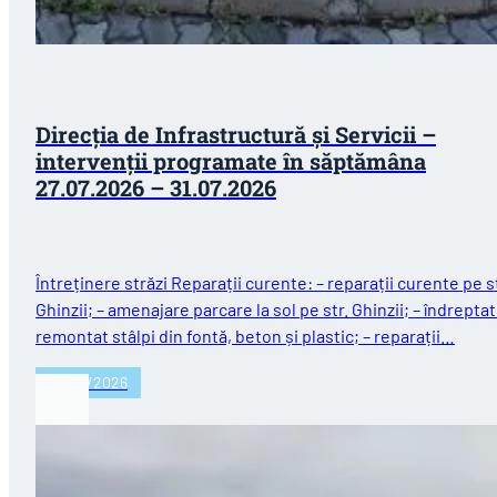
Direcția de Infrastructură și Servicii –
intervenții programate în săptămâna
27.07.2026 – 31.07.2026
Întreținere străzi Reparații curente: – reparații curente pe st
Ghinzii; – amenajare parcare la sol pe str. Ghinzii; – îndreptat
remontat stâlpi din fontă, beton și plastic; – reparații…
27/07/2026