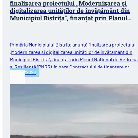
finalizarea proiectului „Modernizarea și
digitalizarea unităților de învățământ din
Municipiul Bistrița”, finanțat prin Planul
Național de Redresare și Reziliență (PNRR)
Primăria Municipiului Bistrița anunță finalizarea proiectului
„Modernizarea și digitalizarea unităților de învățământ din
Municipiul Bistrița”, finanțat prin Planul Național de Redres
și Reziliență (PNRR), în baza Contractului de finanțare nr.…
30/07/2026