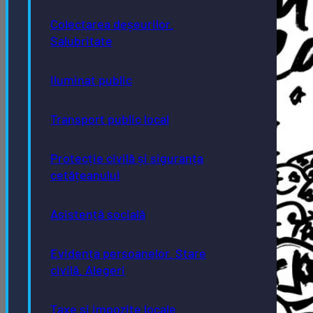
Colectarea deșeurilor.
Salubritate
Iluminat public
Transport public local
Protecție civilă și siguranța
cetățeanului
Asistență socială
Evidența persoanelor. Stare
civilă. Alegeri
Taxe și impozite locale