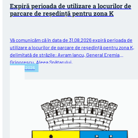
Expiră perioada de utilizare a locurilor de
parcare de reședință pentru zona K
Vă comunicăm că în data de 31.08.2026 expiră perioada de
utilizare a locurilor de parcare de reședință pentru zona K,
delimitată de străzile: Avram Iancu, General Eremia
Grigorescu, Aleea Spătarului,…
31/07/2026