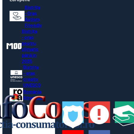
Bistrița
- Oraș
Autism
Friendly
Bistrița
- oraș
neutru
climatic
până în
2035
Bistrița
- oraș
creativ
UNESCO
România
Atractivă