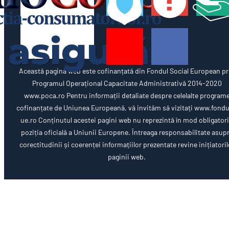
Această pagină web este cofinanțată din Fondul Social European pr
Programul Operațional Capacitate Administrativă 2014-2020
www.poca.ro Pentru informații detaliate despre celelalte program
cofinanțate de Uniunea Europeană, vă invităm să vizitați www.fondu
ue.ro Conținutul acestei pagini web nu reprezintă în mod obligator
poziția oficială a Uniunii Europene. Întreaga responsabilitate asup
corectitudinii și coerenței informațiilor prezentate revine inițiatoril
paginii web.