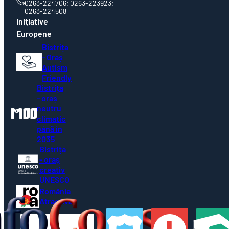
Inițiative
Europene
Bistrița
- Oraș
Autism
Friendly
Bistrița
- oraș
neutru
climatic
până în
2035
Bistrița
- oraș
creativ
UNESCO
România
Atractivă