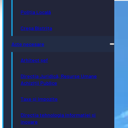
Poliția Locală
Creșa Bistrița
Acte necesare
Arhitect șef
Direcția Juridică, Resurse Umane
Achiziții Publice
Taxe și impozite
Direcția tehnologia informației și
inovare