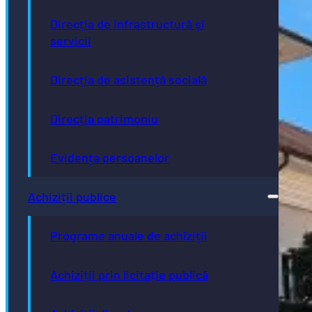
Direcția de infrastructură și
servicii
Direcția de asistență socială
Direcția patrimoniu
Evidența persoanelor
Achiziții publice
Programe anuale de achiziții
Achiziții prin licitație publică