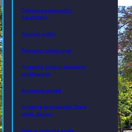
Colectarea deșeurilor.
Salubritate
Iluminat public
Transport public local
Protecție civilă și siguranța
cetățeanului
Asistență socială
Evidența persoanelor. Stare
civilă. Alegeri
Taxe și impozite locale