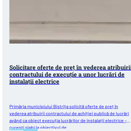
Solicitare oferte de preț în vederea atribuiri
contractului de execuție a unor lucrări de
instalații electrice
Primăria municipiului Bistriţa solicită oferte de preț în
vederea atribuirii contractului de achiției publică de lucrări
având ca obiect execuția lucrărilor de instalații electrice –
curenți slabi la obiectivul de…