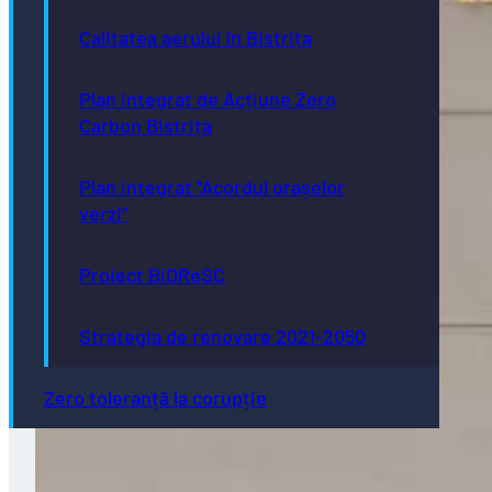
Calitatea aerului în Bistrița
Plan Integrat de Acțiune Zero
Carbon Bistrița
Plan integrat “Acordul orașelor
verzi”
Proiect BiOReSC
Strategia de renovare 2021-2050
Zero toleranță la corupție