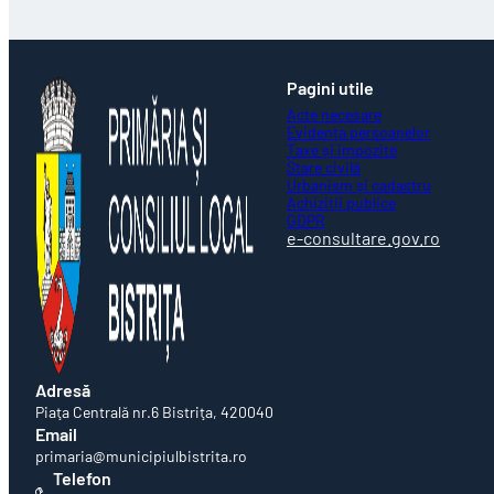
Pagini utile
Acte necesare
Evidența persoanelor
Taxe și impozite
Stare civilă
Urbanism și cadastru
Achiziții publice
GDPR
e-consultare.gov.ro
Adresă
Piaţa Centrală nr.6 Bistriţa, 420040
Email
primaria@municipiulbistrita.ro
Telefon
0263-224706; 0263-223923;
0263-224508