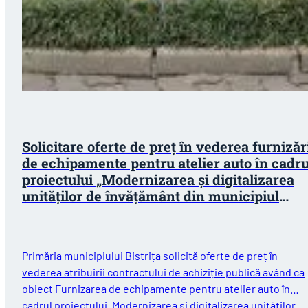
Solicitare oferte de preț în vederea furnizăr
de echipamente pentru atelier auto în cadru
proiectului „Modernizarea și digitalizarea
unităților de învățământ din municipiul
Bistrița”
Primăria municipiului Bistrița solicită oferte de preț în
vederea atribuirii contractului de achiziție publică având ca
obiect Furnizarea de echipamente pentru atelier auto în
cadrul proiectului „Modernizarea și digitalizarea unităților…