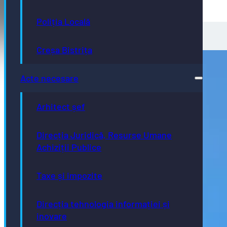
Poliția Locală
Creșa Bistrița
Acte necesare
Arhitect șef
Direcția Juridică, Resurse Umane
Achiziții Publice
Taxe și impozite
Direcția tehnologia informației și
inovare