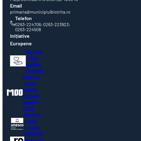
Email
primaria@municipiulbistrita.ro
Telefon
0263-224706; 0263-223923;
0263-224508
Inițiative
Europene
Bistrița
- Oraș
Autism
Friendly
Bistrița
- oraș
neutru
climatic
până în
2035
Bistrița
- oraș
creativ
UNESCO
România