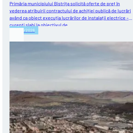
Primăria municipiului Bistriţa solicită oferte de preț în
vederea atribuirii contractului de achiției publică de lucrări
având ca obiect execuția lucrărilor de instalații electrice –
curenți slabi la obiectivul de…
25/03/2026