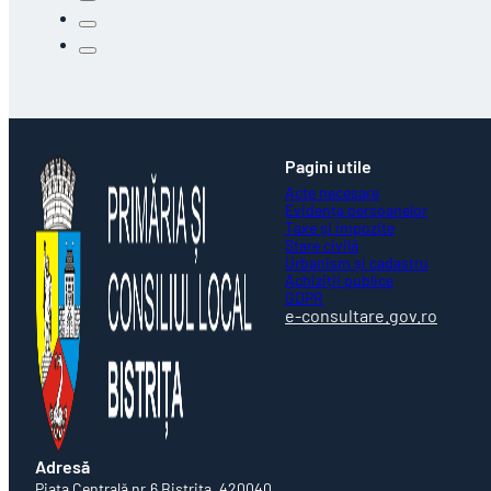
Pagini utile
Acte necesare
Evidența persoanelor
Taxe și impozite
Stare civilă
Urbanism și cadastru
Achiziții publice
GDPR
e-consultare.gov.ro
Adresă
Piaţa Centrală nr.6 Bistriţa, 420040