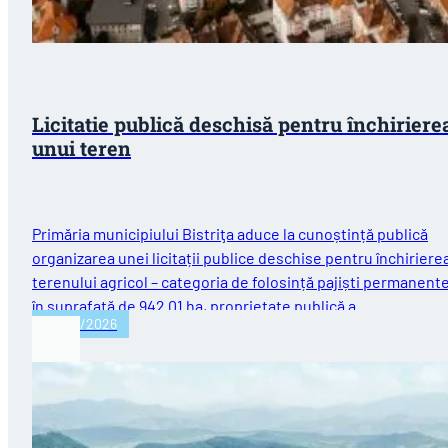
Licitatie publică deschisă pentru închiriere
unui teren
Primăria municipiului Bistriţa aduce la cunoștință publică
organizarea unei licitații publice deschise pentru închiriere
terenului agricol – categoria de folosință pajiști permanent
în suprafață de 942.01 ha, proprietate publică a…
06/03/2026