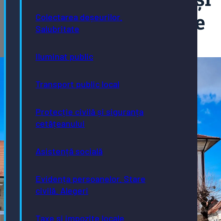
lucrări de deviere
Colectarea deșeurilor.
Salubritate
04/08/2025
Iluminat public
Transport public local
Protecție civilă și siguranța
cetățeanului
Asistență socială
Evidența persoanelor. Stare
civilă. Alegeri
Taxe și impozite locale