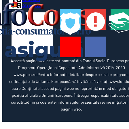
Atractivă
Această pagină web este cofinanțată din Fondul Social European pr
Programul Operațional Capacitate Administrativă 2014-2020
www.poca.ro Pentru informații detaliate despre celelalte program
cofinanțate de Uniunea Europeană, vă invităm să vizitați www.fondu
ue.ro Conținutul acestei pagini web nu reprezintă în mod obligator
poziția oficială a Uniunii Europene. Întreaga responsabilitate asup
corectitudinii și coerenței informațiilor prezentate revine inițiatoril
paginii web.