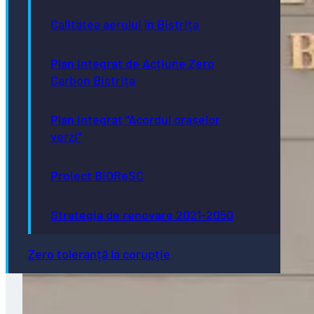
Calitatea aerului în Bistrița
Plan Integrat de Acțiune Zero
Carbon Bistrița
Plan integrat “Acordul orașelor
verzi”
Proiect BiOReSC
Strategia de renovare 2021-2050
Zero toleranță la corupție