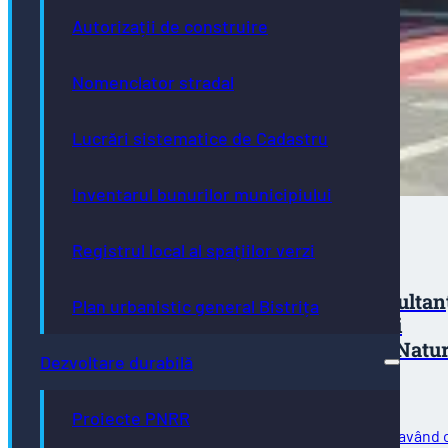
Autorizații de construire
Nomenclator stradal
Lucrări sistematice de Cadastru
Inventarul bunurilor municipiului
Registrul local al spațiilor verzi
Solicitare oferta de pret – în vederea
atribuirii contractului: Servicii de consultan
Plan urbanistic general Bistrița
pentru elaborare Studiu inventariere și
cartografiere a speciilor si habitatelor Natu
Dezvoltare durabilă
2000 precum și a speciilor invazive din
municipiul Bistrita
Proiecte PNRR
În vederea atribuirii contractului de achiziție publică având 