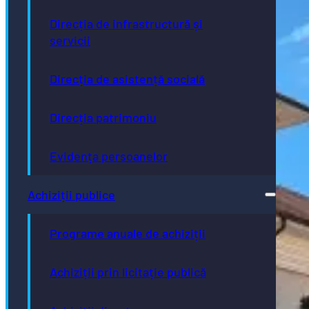
Direcția de infrastructură și
servicii
Direcția de asistență socială
Direcția patrimoniu
Evidența persoanelor
Achiziții publice
Programe anuale de achiziții
Achiziții prin licitație publică