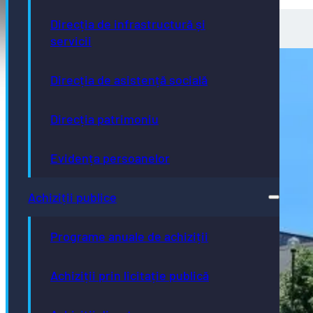
Direcția de infrastructură și
servicii
Direcția de asistență socială
Direcția patrimoniu
Evidența persoanelor
Achiziții publice
Programe anuale de achiziții
Achiziții prin licitație publică