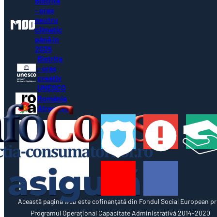
Bistrița
- oraș
neutru
climatic
până în
2035
Bistrița
- oraș
creativ
UNESCO
România
Atractivă
Această pagină web este cofinanțată din Fondul Social European pr
Programul Operațional Capacitate Administrativă 2014-2020