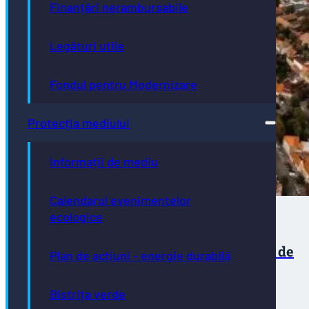
Finanțări nerambursabile
Legături utile
Fondul pentru Modernizare
Protecția mediului
Informații de mediu
Calendarul evenimentelor
ecologice
Expiră perioada de utilizare a locurilor de
Plan de acțiuni - energie durabilă
parcare de reședință pentru zona K
Bistrița verde