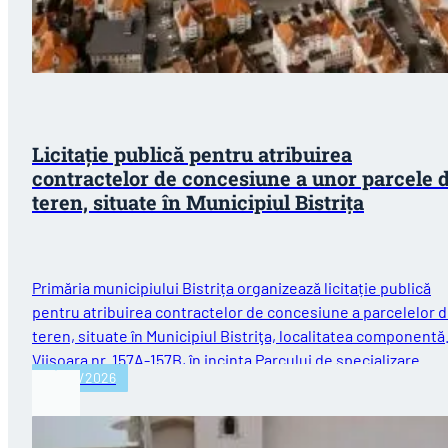
Licitație publică pentru atribuirea
contractelor de concesiune a unor parcele 
teren, situate în Municipiul Bistriţa
Primăria municipiului Bistrița organizează licitație publică
pentru atribuirea contractelor de concesiune a parcelelor 
teren, situate în Municipiul Bistriţa, localitatea componentă
Viişoara nr. 157A-157B, în incinta Parcului de specializare
29/07/2026
inteligentă…