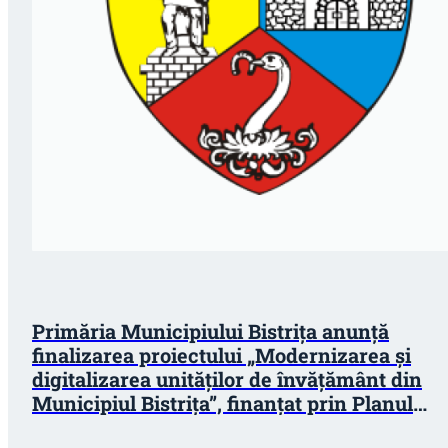
Primăria Municipiului Bistrița anunță
finalizarea proiectului „Modernizarea și
digitalizarea unităților de învățământ din
Municipiul Bistrița”, finanțat prin Planul
Național de Redresare și Reziliență (PNRR)