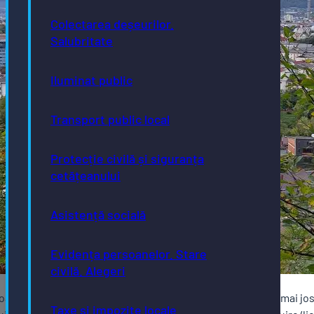
Colectarea deșeurilor.
Salubritate
Iluminat public
Transport public local
Protecție civilă și siguranța
cetățeanului
Asistență socială
Evidența persoanelor. Stare
civilă. Alegeri
toare a unui autoturism și a unui imobil în zona menționată mai jos
Taxe și impozite locale