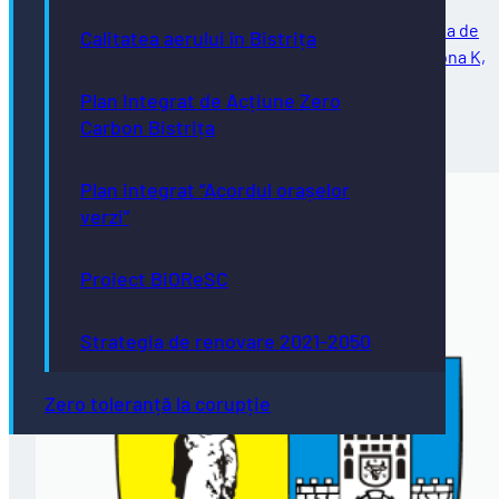
Vă comunicăm că în data de 31.08.2026 expiră perioada de
Calitatea aerului în Bistrița
utilizare a locurilor de parcare de reședință pentru zona K,
delimitată de străzile: Avram Iancu, General Eremia
Plan Integrat de Acțiune Zero
Grigorescu, Aleea Spătarului,…
Carbon Bistrița
31/07/2026
Plan integrat “Acordul orașelor
verzi”
Proiect BiOReSC
Strategia de renovare 2021-2050
Zero toleranță la corupție