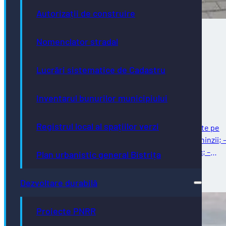
Autorizații de construire
Nomenclator stradal
Direcţia de Infrastructură și Servicii –
Lucrări sistematice de Cadastru
intervenții programate în săptămâna
02.08.2026 – 07.08.2026
Inventarul bunurilor municipiului
Registrul local al spațiilor verzi
Întreținere străzi Reparații curente: – reparații curente pe
strada Ghinzii; – amenajare parcare la sol pe strada Ghinzii; 
îndreptat și remontat stâlpi din fontă, beton și plastic; –
Plan urbanistic general Bistrița
reparații…
03/08/2026
Dezvoltare durabilă
Proiecte PNRR