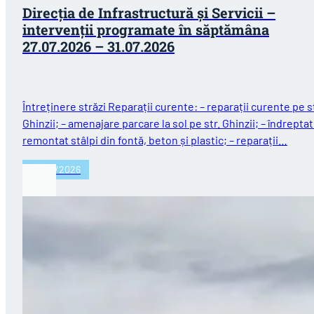
Direcția de Infrastructură și Servicii –
intervenții programate în săptămâna
27.07.2026 – 31.07.2026
Întreținere străzi Reparații curente: – reparații curente pe st
Ghinzii; – amenajare parcare la sol pe str. Ghinzii; – îndreptat
remontat stâlpi din fontă, beton și plastic; – reparații…
27/07/2026