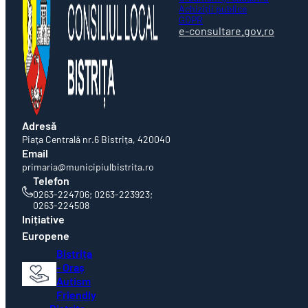
Achiziții publice
GDPR
e-consultare.gov.ro
Adresă
Piaţa Centrală nr.6 Bistriţa, 420040
Email
primaria@municipiulbistrita.ro
Telefon
0263-224706; 0263-223923;
0263-224508
Inițiative
Europene
Bistrița
- Oraș
Autism
Friendly