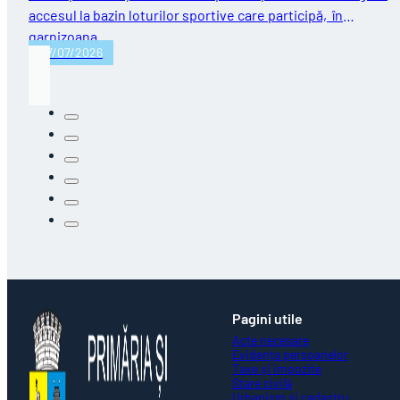
accesul la bazin loturilor sportive care participă, în
garnizoana…
27/07/2026
Pagini utile
Acte necesare
Evidența persoanelor
Taxe și impozite
Stare civilă
Urbanism și cadastru