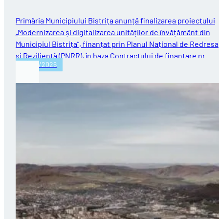
Primăria Municipiului Bistrița anunță finalizarea proiectului
„Modernizarea și digitalizarea unităților de învățământ din
Municipiul Bistrița”, finanțat prin Planul Național de Redres
și Reziliență (PNRR), în baza Contractului de finanțare nr.…
30/07/2026