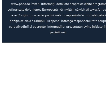
www.poca.ro Pentru informații detaliate despre celelalte program
cofinanțate de Uniunea Europeană, vă invităm să vizitați www.fondu
ue.ro Conținutul acestei pagini web nu reprezintă în mod obligator
poziția oficială a Uniunii Europene. Întreaga responsabilitate asup
corectitudinii și coerenței informațiilor prezentate revine inițiatoril
paginii web.