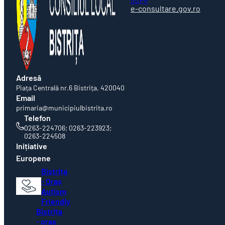
GDPR
e-consultare.gov.ro
Adresă
Piaţa Centrală nr.6 Bistriţa, 420040
Email
primaria@municipiulbistrita.ro
Telefon
0263-224706; 0263-223923;
0263-224508
Inițiative
Europene
Bistrița
- Oraș
Autism
Friendly
Bistrița
- oraș