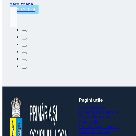
garnizoana…
27/07/2026
Pagini utile
Acte necesare
Evidența persoanelor
Taxe și impozite
Stare civilă
Urbanism și cadastru
Achiziții publice