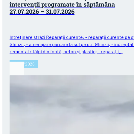
intervenții programate în săptămâna
27.07.2026 – 31.07.2026
Întreținere străzi Reparații curente: – reparații curente pe st
Ghinzii; – amenajare parcare la sol pe str. Ghinzii; – îndreptat
remontat stâlpi din fontă, beton și plastic; – reparații…
27/07/2026