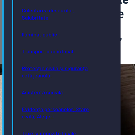
pentru Zootehnie
Colectarea deșeurilor.
Salubritate
„Prof. Dr. G. K.
Iluminat public
Constantinescu”
Transport public local
16/01/2025
Protecție civilă și siguranța
cetățeanului
Asistență socială
Evidența persoanelor. Stare
civilă. Alegeri
Taxe și impozite locale