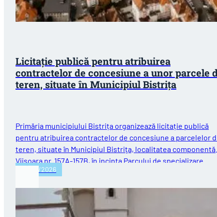
Licitație publică pentru atribuirea
contractelor de concesiune a unor parcele 
teren, situate în Municipiul Bistriţa
Primăria municipiului Bistrița organizează licitație publică
pentru atribuirea contractelor de concesiune a parcelelor 
teren, situate în Municipiul Bistriţa, localitatea componentă
Viişoara nr. 157A-157B, în incinta Parcului de specializare
29/07/2026
inteligentă…