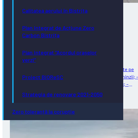
Calitatea aerului în Bistrița
Direcţia de Infrastructură și Servicii –
Plan Integrat de Acțiune Zero
intervenții programate în săptămâna
Carbon Bistrița
02.08.2026 – 07.08.2026
Plan integrat “Acordul orașelor
verzi”
Întreținere străzi Reparații curente: – reparații curente pe
strada Ghinzii; – amenajare parcare la sol pe strada Ghinzii; 
Proiect BiOReSC
îndreptat și remontat stâlpi din fontă, beton și plastic; –
reparații…
Strategia de renovare 2021-2050
03/08/2026
Zero toleranță la corupție