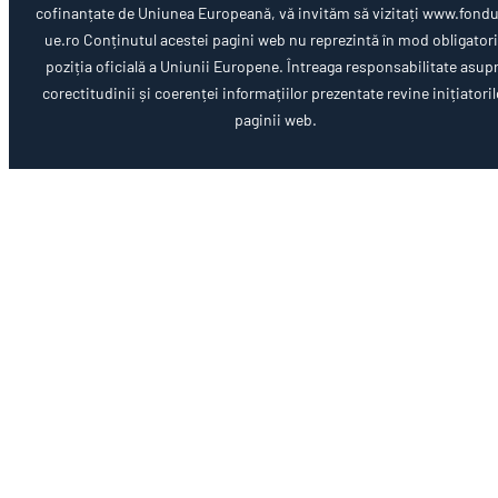
cofinanțate de Uniunea Europeană, vă invităm să vizitați www.fondu
ue.ro Conținutul acestei pagini web nu reprezintă în mod obligator
poziția oficială a Uniunii Europene. Întreaga responsabilitate asup
corectitudinii și coerenței informațiilor prezentate revine inițiatoril
paginii web.