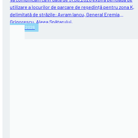
utilizare a locurilor de parcare de reședință pentru zona K,
delimitată de străzile: Avram Iancu, General Eremia
Grigorescu, Aleea Spătarului,…
31/07/2026