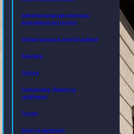
Administrarea patrimoniului.
Amenajarea teritoriului
Infrastructură și servicii publice
Educație
Cultură
Comunicare. Relația cu
cetățeanul
Turism
Sport și agrement