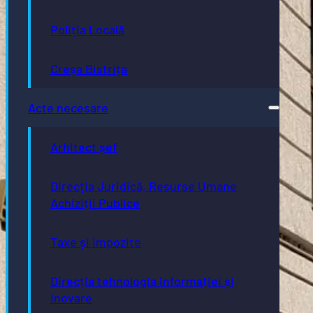
Poliția Locală
Creșa Bistrița
Acte necesare
Arhitect șef
Direcția Juridică, Resurse Umane
Achiziții Publice
Taxe și impozite
Direcția tehnologia informației și
inovare