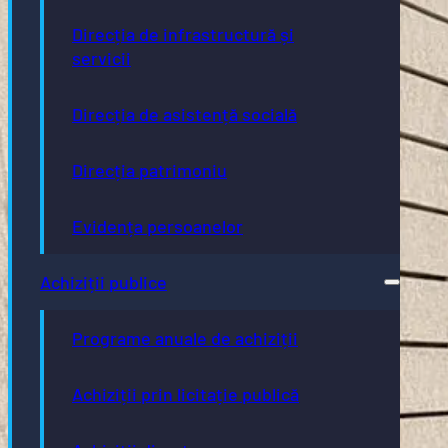
Direcția de infrastructură și
servicii
Direcția de asistență socială
Direcția patrimoniu
Evidența persoanelor
Achiziții publice
Programe anuale de achiziții
Achiziții prin licitație publică