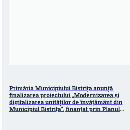
Primăria Municipiului Bistrița anunță
finalizarea proiectului „Modernizarea și
digitalizarea unităților de învățământ din
Municipiul Bistrița”, finanțat prin Planul
Național de Redresare și Reziliență (PNRR)