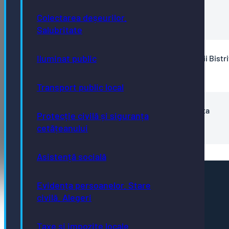
municipiului Bistrița
Colectarea deșeurilor.
Anexa 2 – Stat de functii aparat 2026
Salubritate
Iluminat public
Stat de functii Directia de Infrastructură și Servicii Bistr
Anexa 2 – Stat de functii DIS 2026
Transport public local
Stat de functii Directia de asistență socială Bistrita
Protecție civilă și siguranța
Anexa2 – Stat_functii_DAS_Bistrita_2026
cetățeanului
Asistență socială
Pagini utile
Evidența persoanelor. Stare
Acte necesare
civilă. Alegeri
Evidența persoanelor
Taxe și impozite
Stare civilă
Taxe și impozite locale
Urbanism și cadastru