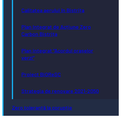
Calitatea aerului în Bistrița
Plan Integrat de Acțiune Zero
Carbon Bistrița
Plan integrat “Acordul orașelor
verzi”
Proiect BiOReSC
Strategia de renovare 2021-2050
Zero toleranță la corupție