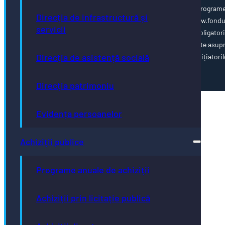
www.poca.ro Pentru informații detaliate despre celelalte program
Direcția de infrastructură și
cofinanțate de Uniunea Europeană, vă invităm să vizitați www.fondu
servicii
ue.ro Conținutul acestei pagini web nu reprezintă în mod obligator
poziția oficială a Uniunii Europene. Întreaga responsabilitate asup
Direcția de asistență socială
corectitudinii și coerenței informațiilor prezentate revine inițiatoril
paginii web.
Direcția patrimoniu
Evidența persoanelor
Achiziții publice
Programe anuale de achiziții
Achiziții prin licitație publică