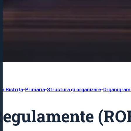
ia Bistrița
-
Primăria
-
Structură și organizare
-
Organigrame
egulamente (ROF