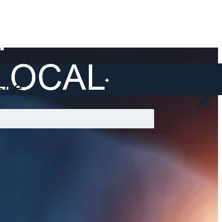
ite ...
×