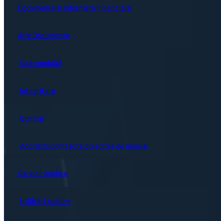
Guvernanță corporativă
Ședințe online
Documente și Informații Financiare
Concursuri
Bistrița turistică
Documente ședință
Alte Documente
Proceduri de sistem
Evenimente locale
Hotărârile Consiliului Local
Cod conduită
Hartă oraș
Integritate
Comisii
Acorduri/contracte colective de muncă
Servicii publice
Utilități publice