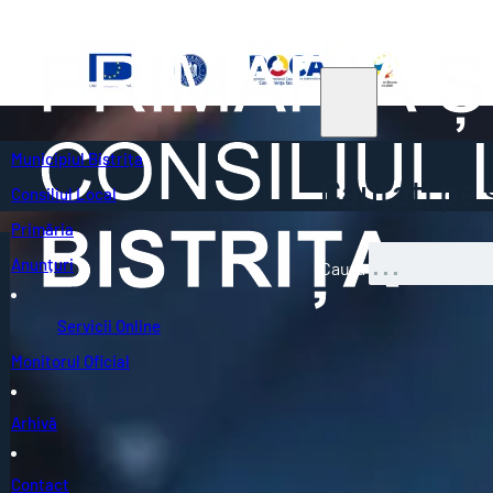
Municipiul Bistrița
Căutați pe s
Consiliul Local
Primăria
Anunțuri
Caută
Servicii Online
Monitorul Oficial
Arhivă
Contact