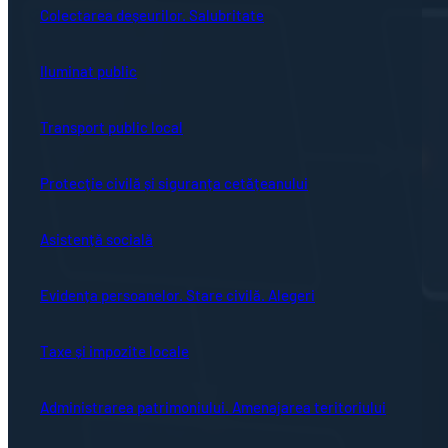
Colectarea deșeurilor. Salubritate
Iluminat public
Transport public local
Protecție civilă și siguranța cetățeanului
Asistență socială
Evidența persoanelor. Stare civilă. Alegeri
Taxe și impozite locale
Administrarea patrimoniului. Amenajarea teritoriului