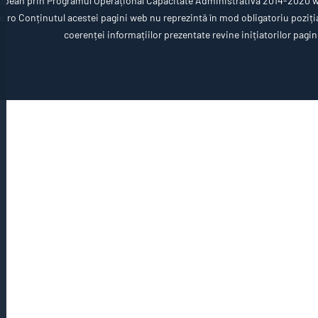
opean prin Programul Operațional Capacitate Administrativă 2014-2020 ww
ro Conținutul acestei pagini web nu reprezintă în mod obligatoriu poziția 
coerenței informațiilor prezentate revine inițiatorilor pagin