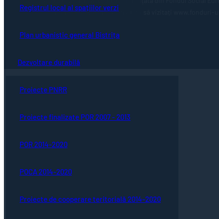
Această pagină web este cofinanțată din Fondul Social Eur
Registrul local al spațiilor verzi
Uniunea Europeană, vă invităm să vizitați www.fonduri-ue.
Plan urbanistic general Bistrița
Dezvoltare durabilă
Proiecte PNRR
Proiecte finalizate POR 2007 - 2013
POR 2014-2020
POCA 2014-2020
Proiecte de cooperare teritorială 2014-2020