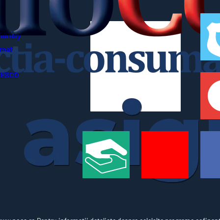
riendly
imatic
UNESCO