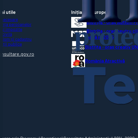
ni utile
Inițiative Europene
 necesare
Bistrița - Oraș Autism F
ența persoanelor
 și impozite
Bistrița - oraș neutru cl
 civilă
până în 2035
nism și cadastru
ziții publice
Bistrița - oraș creativ 
R
onsultare.gov.ro
România Atractivă