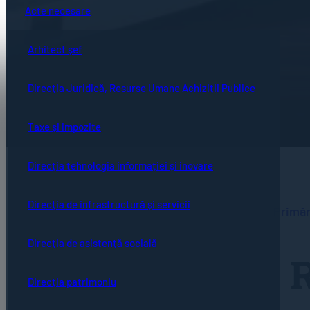
Acte necesare
Arhitect șef
Direcția Juridică, Resurse Umane Achiziții Publice
Taxe și impozite
Direcția tehnologia informației și inovare
Direcția de infrastructură și servicii
Primăr
Direcția de asistență socială
R
Direcția patrimoniu