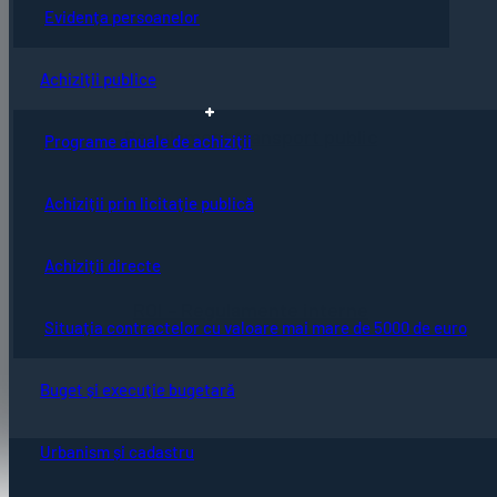
Evidența persoanelor
Achiziții publice
Regulament transport public
Programe anuale de achiziții
Achiziții prin licitație publică
Achiziții directe
ROI – Regulamente interne
Situația contractelor cu valoare mai mare de 5000 de euro
Buget și execuție bugetară
Urbanism și cadastru