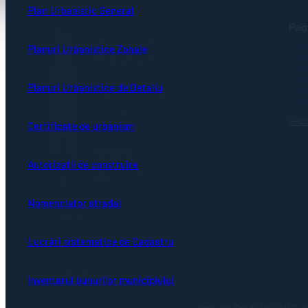
Plan Urbanistic General
Pagi
Acte
Planuri Urbanistice Zonale
Evid
Taxe
Stare
Urba
Planuri Urbanistice de Detaliu
Achi
GDP
e-c
Certificate de urbanism
Autorizații de construire
Nomenclator stradal
Adresă
Piaţa Centrală nr.6 Bistriţa, 420040
Lucrări sistematice de Cadastru
Email
primaria@municipiulbistrita.ro
Telefon
Inventarul bunurilor municipiului
0263-224706; 0263-223923;
0263-224508