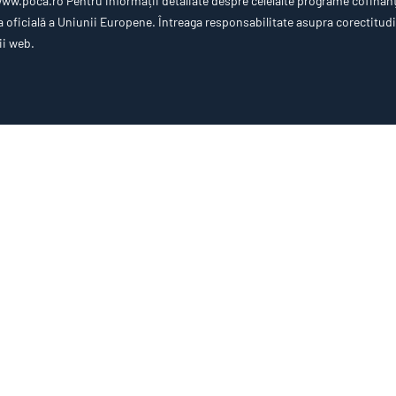
w.poca.ro Pentru informații detaliate despre celelalte programe cofinan
oficială a Uniunii Europene. Întreaga responsabilitate asupra corectitudin
ii web.