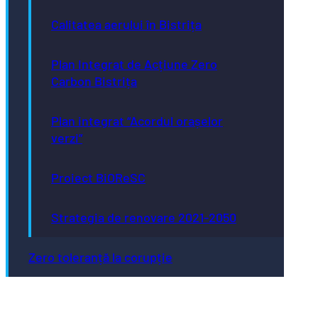
Calitatea aerului în Bistrița
Plan Integrat de Acțiune Zero
Carbon Bistrița
Plan integrat “Acordul orașelor
verzi”
Proiect BiOReSC
Strategia de renovare 2021-2050
Zero toleranță la corupție