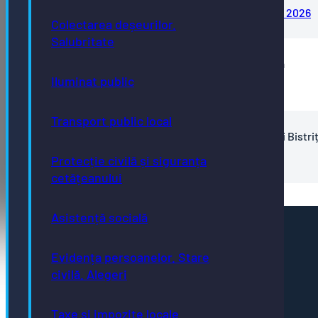
Anexa 1 – organigrama aparat de specialitate 2026
Colectarea deșeurilor.
Salubritate
Organigrama Direcția de asistență socială Bistrița
Iluminat public
Anexa_1_Organigrama_DAS_Bistrita_2026
Transport public local
Organigrama Directiei de Infrastructură și Servicii Bistri
Anexa 1 – Organigrama DIS 2026
Protecție civilă și siguranța
cetățeanului
Asistență socială
Pagini utile
Acte necesare
Evidența persoanelor. Stare
Evidența persoanelor
civilă. Alegeri
Taxe și impozite
Stare civilă
Urbanism și cadastru
Achiziții publice
Taxe și impozite locale