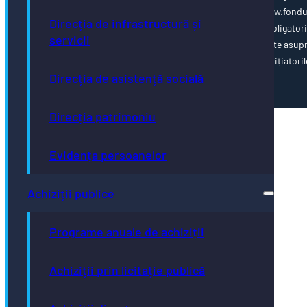
cofinanțate de Uniunea Europeană, vă invităm să vizitați www.fondu
Direcția de infrastructură și
ue.ro Conținutul acestei pagini web nu reprezintă în mod obligator
servicii
poziția oficială a Uniunii Europene. Întreaga responsabilitate asup
corectitudinii și coerenței informațiilor prezentate revine inițiatoril
Direcția de asistență socială
paginii web.
Direcția patrimoniu
Evidența persoanelor
Achiziții publice
Programe anuale de achiziții
Achiziții prin licitație publică