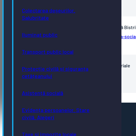
Plan-de-integritate-Ocolul-Silvic
Colectarea deșeurilor.
Salubritate
Plan de integritate al Direcției de asistență socială Bistri
Iluminat public
Plan-de-integritate-al-Directiei-de-asistenta-socia
Bistrita
Transport public local
Plan de integritate al Unității Administrativ Teritoriale
Protecție civilă și siguranța
Municipiul Bistrița
cetățeanului
Plan-integritate-SNA-2021-2025
Asistență socială
Evidența persoanelor. Stare
Pagini utile
civilă. Alegeri
Acte necesare
Evidența persoanelor
Taxe și impozite
Taxe și impozite locale