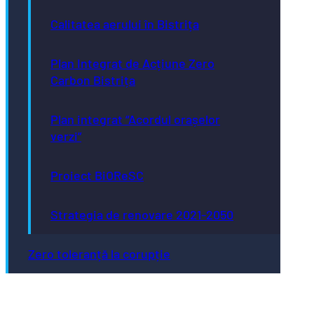
Calitatea aerului în Bistrița
Plan Integrat de Acțiune Zero
Carbon Bistrița
Plan integrat “Acordul orașelor
verzi”
Proiect BiOReSC
Strategia de renovare 2021-2050
Zero toleranță la corupție