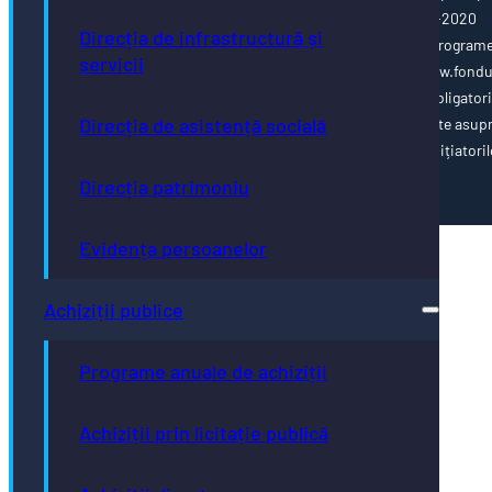
Programul Operațional Capacitate Administrativă 2014-2020
Direcția de infrastructură și
www.poca.ro Pentru informații detaliate despre celelalte program
servicii
cofinanțate de Uniunea Europeană, vă invităm să vizitați www.fondu
ue.ro Conținutul acestei pagini web nu reprezintă în mod obligator
Direcția de asistență socială
poziția oficială a Uniunii Europene. Întreaga responsabilitate asup
corectitudinii și coerenței informațiilor prezentate revine inițiatoril
paginii web.
Direcția patrimoniu
Evidența persoanelor
Achiziții publice
Programe anuale de achiziții
Achiziții prin licitație publică