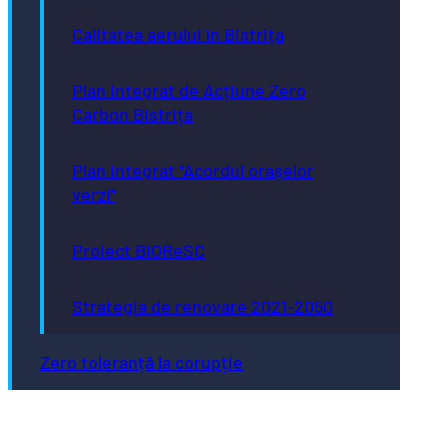
Calitatea aerului în Bistrița
Plan Integrat de Acțiune Zero
Carbon Bistrița
Plan integrat “Acordul orașelor
verzi”
Proiect BiOReSC
Strategia de renovare 2021-2050
Zero toleranță la corupție