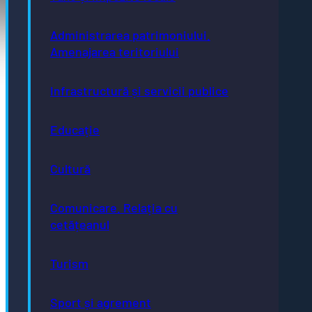
Pagini utile
Administrarea patrimoniului.
Acte necesare
Amenajarea teritoriului
Evidența persoanelor
Taxe și impozite
Stare civilă
Infrastructură și servicii publice
Urbanism și cadastru
Achiziții publice
GDPR
e-consultare.gov.ro
Educație
Cultură
Comunicare. Relația cu
Adresă
cetățeanul
Piaţa Centrală nr.6 Bistriţa, 420040
Email
Turism
primaria@municipiulbistrita.ro
Telefon
0263-224706; 0263-223923;
Sport și agrement
0263-224508