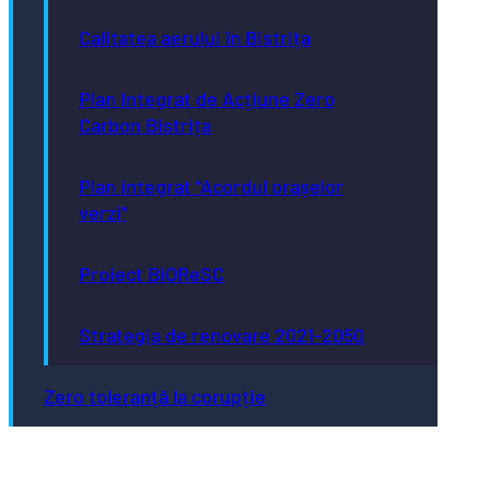
Calitatea aerului în Bistrița
Plan Integrat de Acțiune Zero
Carbon Bistrița
Plan integrat “Acordul orașelor
verzi”
Proiect BiOReSC
Strategia de renovare 2021-2050
Zero toleranță la corupție