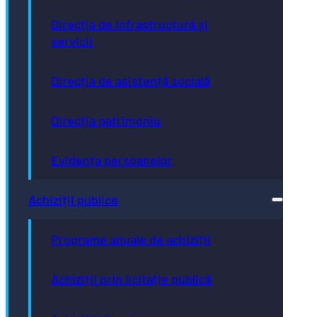
Direcția de infrastructură și
servicii
Direcția de asistență socială
Direcția patrimoniu
Evidența persoanelor
Achiziții publice
Programe anuale de achiziții
Achiziții prin licitație publică