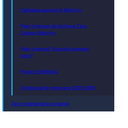
Calitatea aerului în Bistrița
Plan Integrat de Acțiune Zero
Carbon Bistrița
Plan integrat “Acordul orașelor
verzi”
Proiect BiOReSC
Strategia de renovare 2021-2050
Zero toleranță la corupție