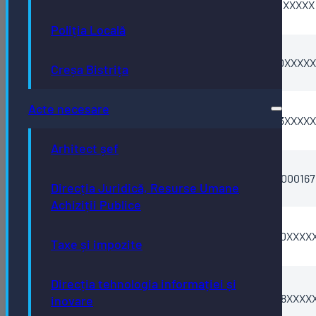
10
RO96TREZ10121150201XXXXX
spectacole
Poliția Locală
Alte taxe utilizare
11
RO89TREZ10121160250XXXXX
Creșa Bistrița
bunuri / reclama
Acte necesare
Taxe pt. licențe și
12
RO93TREZ10121160203XXXXX
autorizații
Arhitect șef
Taxa timbru
13
RO61TREZ1015006XXX000167
arhitectura
Direcția Juridică, Resurse Umane
Achiziții Publice
Taxă vigneta
14
RO84TREZ10121360250XXXX
Taxe și impozite
albastră / parcare
Taxa pentru
Direcția tehnologia informației și
15
cartea de
RO94TREZ10121330208XXXX
inovare
identitate