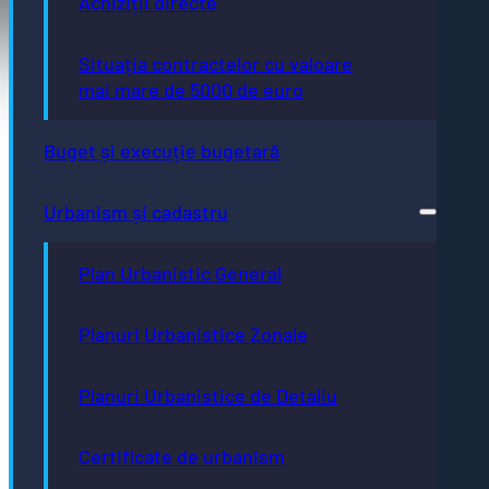
Achiziții directe
Pagini utile
Situația contractelor cu valoare
Acte necesare
mai mare de 5000 de euro
Evidența persoanelor
Taxe și impozite
Stare civilă
Urbanism și cadastru
Buget și execuție bugetară
Achiziții publice
GDPR
e-consultare.gov.ro
Urbanism și cadastru
Plan Urbanistic General
Planuri Urbanistice Zonale
Adresă
Piaţa Centrală nr.6 Bistriţa, 420040
Email
Planuri Urbanistice de Detaliu
primaria@municipiulbistrita.ro
Telefon
Certificate de urbanism
0263-224706; 0263-223923;
0263-224508