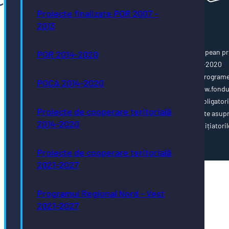
Proiecte finalizate POR 2007 -
2013
Această pagină web este cofinanțată din Fondul Social European pr
POR 2014-2020
Programul Operațional Capacitate Administrativă 2014-2020
www.poca.ro Pentru informații detaliate despre celelalte program
POCA 2014-2020
cofinanțate de Uniunea Europeană, vă invităm să vizitați www.fondu
ue.ro Conținutul acestei pagini web nu reprezintă în mod obligator
Proiecte de cooperare teritorială
poziția oficială a Uniunii Europene. Întreaga responsabilitate asup
2014-2020
corectitudinii și coerenței informațiilor prezentate revine inițiatoril
paginii web.
Proiecte de cooperare teritorială
2021-2027
Programul Regional Nord - Vest
2021-2027