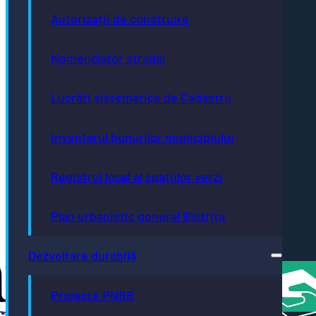
Inițiative
Autorizații de construire
Europene
Bistrița
- Oraș
Nomenclator stradal
Autism
Friendly
Bistrița
Lucrări sistematice de Cadastru
- oraș
neutru
Inventarul bunurilor municipiului
climatic
până în
2035
Registrul local al spațiilor verzi
Bistrița
- oraș
creativ
Plan urbanistic general Bistrița
UNESCO
România
Atractivă
Dezvoltare durabilă
Proiecte PNRR