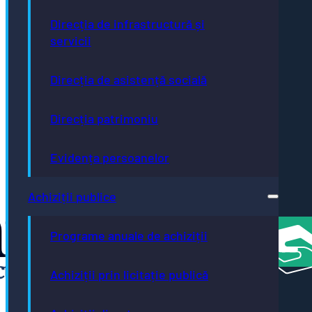
- Oraș
Direcția de infrastructură și
Autism
Friendly
servicii
Bistrița
- oraș
Direcția de asistență socială
neutru
climatic
până în
Direcția patrimoniu
2035
Bistrița
- oraș
Evidența persoanelor
creativ
UNESCO
România
Achiziții publice
Atractivă
Programe anuale de achiziții
Achiziții prin licitație publică