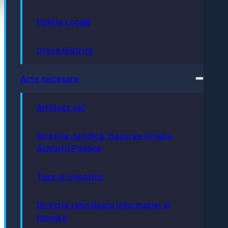
Acte necesare
Evidența persoanelor
Poliția Locală
Taxe și impozite
Stare civilă
Urbanism și cadastru
Achiziții publice
Creșa Bistrița
GDPR
e-consultare.gov.ro
Acte necesare
Arhitect șef
Adresă
Direcția Juridică, Resurse Umane
Piaţa Centrală nr.6 Bistriţa, 420040
Achiziții Publice
Email
primaria@municipiulbistrita.ro
Telefon
Taxe și impozite
0263-224706; 0263-223923;
0263-224508
Inițiative
Direcția tehnologia informației și
Europene
inovare
Bistrița