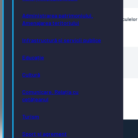
Administrarea patrimoniului.
Comunicat - ”Programul privind casarea autovehiculelor
Amenajarea teritoriului
uzate”
Comunicat-26.07
Infrastructură și servicii publice
Educație
Comunicat
Comunicat-14.07
Cultură
Comunicat de presă RABLA LOCAL
Comunicare. Relația cu
Comunicat-de-presa-1.pdf-RABLA-LOCAL
cetățeanul
Turism
Pagini utile
Sport și agrement