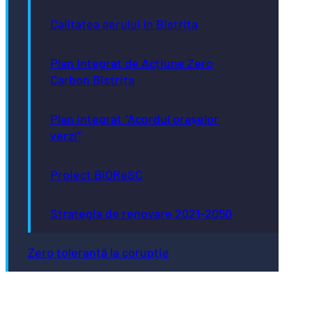
Calitatea aerului în Bistrița
Plan Integrat de Acțiune Zero
Carbon Bistrița
Plan integrat “Acordul orașelor
verzi”
Proiect BiOReSC
Strategia de renovare 2021-2050
Zero toleranță la corupție