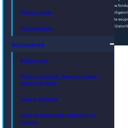
cofinanțate de Uniunea Europeană, vă invităm să vizitați www.fondu
Poliția Locală
ue.ro Conținutul acestei pagini web nu reprezintă în mod obligator
poziția oficială a Uniunii Europene. Întreaga responsabilitate asup
corectitudinii și coerenței informațiilor prezentate revine inițiatoril
Creșa Bistrița
paginii web.
Acte necesare
Arhitect șef
Direcția Juridică, Resurse Umane
Achiziții Publice
Taxe și impozite
Direcția tehnologia informației și
inovare