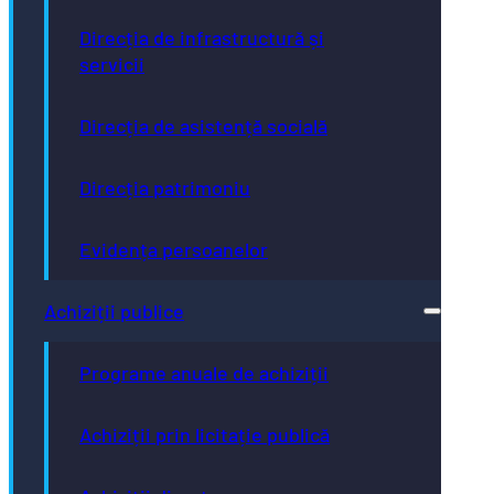
Direcția de infrastructură și
servicii
Direcția de asistență socială
Direcția patrimoniu
Evidența persoanelor
Achiziții publice
Programe anuale de achiziții
Achiziții prin licitație publică