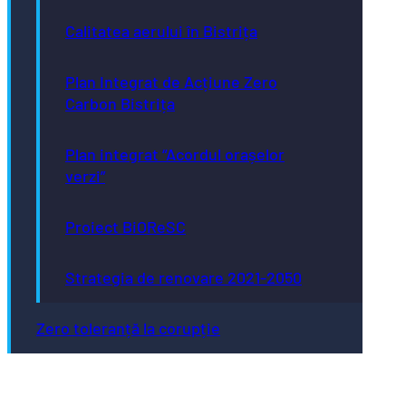
Calitatea aerului în Bistrița
Plan Integrat de Acțiune Zero
Carbon Bistrița
Plan integrat “Acordul orașelor
verzi”
Proiect BiOReSC
Strategia de renovare 2021-2050
Zero toleranță la corupție