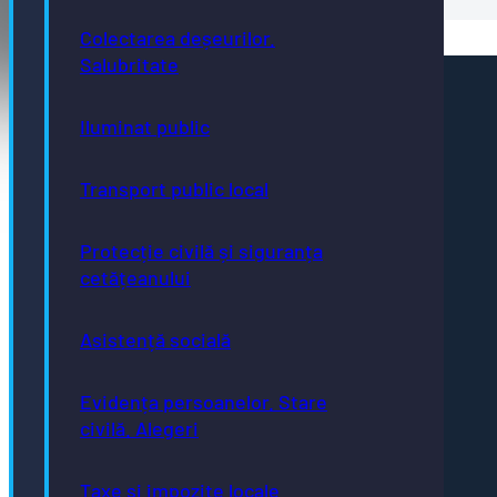
Colectarea deșeurilor.
Salubritate
Pagini utile
Iluminat public
Acte necesare
Evidența persoanelor
Taxe și impozite
Stare civilă
Transport public local
Urbanism și cadastru
Achiziții publice
GDPR
Protecție civilă și siguranța
e-consultare.gov.ro
cetățeanului
Asistență socială
Evidența persoanelor. Stare
Adresă
civilă. Alegeri
Piaţa Centrală nr.6 Bistriţa, 420040
Email
primaria@municipiulbistrita.ro
Taxe și impozite locale
Telefon