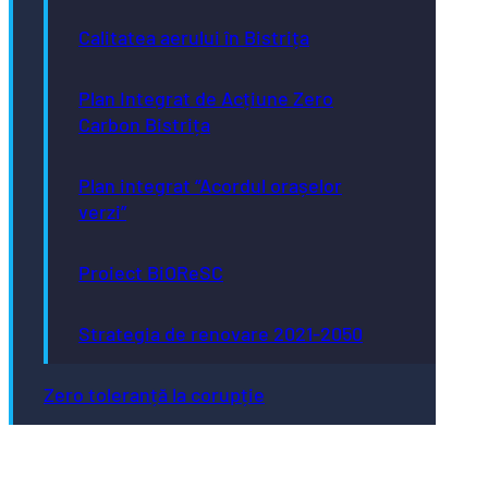
Calitatea aerului în Bistrița
Plan Integrat de Acțiune Zero
Carbon Bistrița
Plan integrat “Acordul orașelor
verzi”
Proiect BiOReSC
Strategia de renovare 2021-2050
Zero toleranță la corupție