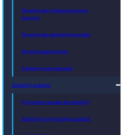
Direcția de infrastructură și
servicii
Direcția de asistență socială
Direcția patrimoniu
Evidența persoanelor
Achiziții publice
Programe anuale de achiziții
Achiziții prin licitație publică