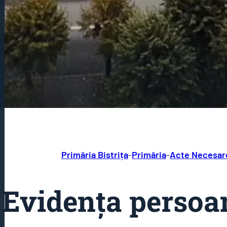
Primăria Bistrița
-
Primăria
-
Acte Necesar
Evidența persoa