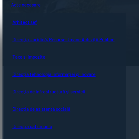
Acte necesare
Arhitect șef
Direcția Juridică, Resurse Umane Achiziții Publice
Taxe și impozite
Direcția tehnologia informației și inovare
Direcția de infrastructură și servicii
Direcția de asistență socială
Direcția patrimoniu