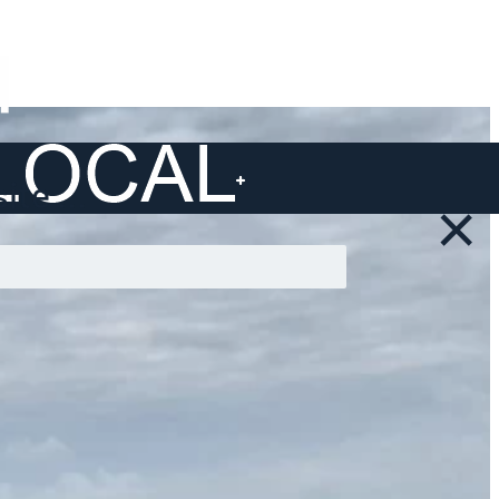
ite ...
×