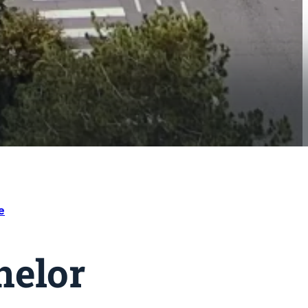
e
nelor