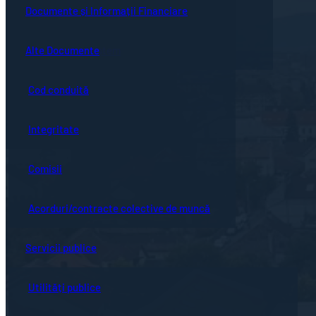
Guvernanță corporativă
Ședințe online
Documente și Informații Financiare
Concursuri
Bistrița turistică
Documente ședință
Alte Documente
Proceduri de sistem
Evenimente locale
Hotărârile Consiliului Local
Cod conduită
Hartă oraș
Integritate
Comisii
Acorduri/contracte colective de muncă
Servicii publice
Utilități publice