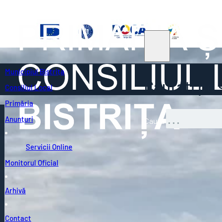
Municipiul Bistrița
Căutați pe s
Consiliul Local
Primăria
Anunțuri
Caută
Servicii Online
Monitorul Oficial
Arhivă
Contact