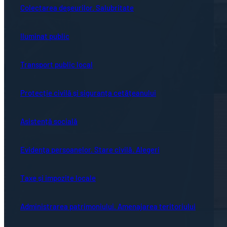
Colectarea deșeurilor. Salubritate
Iluminat public
Transport public local
Protecție civilă și siguranța cetățeanului
Asistență socială
Evidența persoanelor. Stare civilă. Alegeri
Taxe și impozite locale
Administrarea patrimoniului. Amenajarea teritoriului