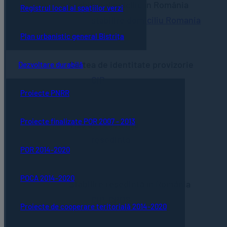
Stabilire domiciliu în România
Registrul local al spațiilor verzi
stabilire domiciliu Romania
Plan urbanistic general Bistrița
Cartea de identitate provizorie
Dezvoltare durabilă
CIP
Proiecte PNRR
Proiecte finalizate POR 2007 - 2013
Viza de reședință
resedinta
POR 2014-2020
POCA 2014-2020
Stabilire reședință în România
CIP-CRDS
Proiecte de cooperare teritorială 2014-2020