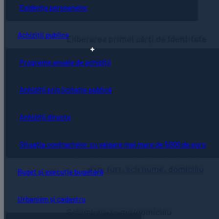
Evidența persoanelor
Achiziții publice
Eliberarea primei cărți de identitate
prima CI
Programe anuale de achiziții
Achiziții prin licitație publică
Pierdere/distrugere/deteriorare/furt
exp, furt, sch nume, domiciliu
Achiziții directe
Situația contractelor cu valoare mai mare de 5000 de euro
Expirarea termenului de valabilitate
exp, furt, sch nume, domiciliu
Buget și execuție bugetară
Urbanism și cadastru
Schimbare nume/domiciliu