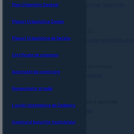
exp, furt, sch nume, domiciliu
Plan Urbanistic General
Planuri Urbanistice Zonale
Preschimbare B.I în C.I
Planuri Urbanistice de Detaliu
exp-furt-sch-nume-domiciliu.doc
Certificate de urbanism
Dobândirea cetățeniei române
Autorizații de construire
dobandire cetatenie
Nomenclator stradal
Eliberare C.I cu procură specială
Lucrări sistematice de Cadastru
procura speciala
Inventarul bunurilor municipiului