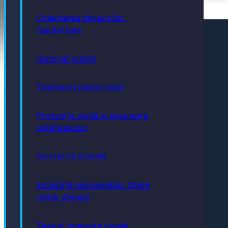
Colectarea deșeurilor.
Salubritate
Pagini utile
Acte necesare
Iluminat public
Evidența persoanelor
Taxe și impozite
Stare civilă
Transport public local
Urbanism și cadastru
Achiziții publice
GDPR
e-consultare.gov.ro
Protecție civilă și siguranța
cetățeanului
Asistență socială
Adresă
Evidența persoanelor. Stare
Piaţa Centrală nr.6 Bistriţa, 420040
civilă. Alegeri
Email
primaria@municipiulbistrita.ro
Telefon
Taxe și impozite locale