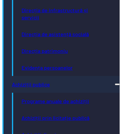
Direcția de infrastructură și
servicii
Direcția de asistență socială
Direcția patrimoniu
Evidența persoanelor
Achiziții publice
Programe anuale de achiziții
Achiziții prin licitație publică