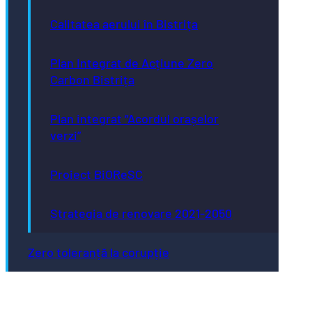
Calitatea aerului în Bistrița
Plan Integrat de Acțiune Zero
Carbon Bistrița
Plan integrat “Acordul orașelor
verzi”
Proiect BiOReSC
Strategia de renovare 2021-2050
Zero toleranță la corupție