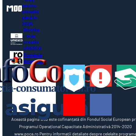
neutru
climatic
până în
2035
Bistrița
- oraș
creativ
UNESCO
România
Atractivă
Această pagină web este cofinanțată din Fondul Social European pr
Programul Operațional Capacitate Administrativă 2014-2020
www.poca.ro Pentru informații detaliate despre celelalte program