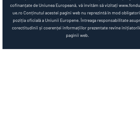
cofinanțate de Uniunea Europeană, vă invităm să vizitați www.fondu
ue.ro Conținutul acestei pagini web nu reprezintă în mod obligator
poziția oficială a Uniunii Europene. Întreaga responsabilitate asup
corectitudinii și coerenței informațiilor prezentate revine inițiatoril
paginii web.