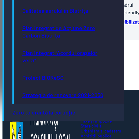
produselor/serviciilor/lucrărilor menţionate în cadrul
Calitatea aerului în Bistrița
Proiectului "Bistrița – oraș accesibilizat - Autism Friendl
Anunt-achizitii-proiect-Bistrita-–-oras-accesibilizat
Plan Integrat de Acțiune Zero
Autism-Friendly
Carbon Bistrița
Plan integrat “Acordul orașelor
1
verzi”
2
Proiect BiOReSC
Strategia de renovare 2021-2050
Pagini utile
Acte necesare
Zero toleranță la corupție
Evidența persoanelor
Taxe și impozite
Stare civilă
Urbanism și cadastru
Achiziții publice