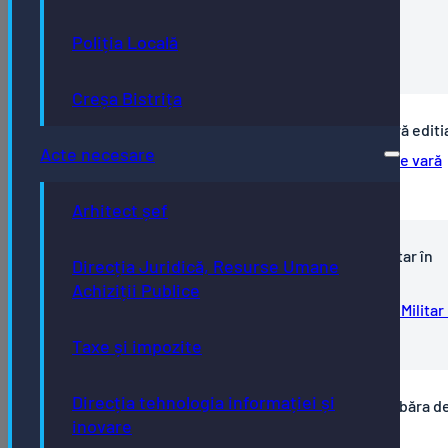
2. Anunt achizitii- Inocenti (2)
1. Program achizitii – Inocenti (1)
Poliția Locală
Anunt lansare proiect – Inocenti
Creșa Bistrița
Anunţ achiziție în cadrul proiectului Tabăra de vară editi
Acte necesare
Anunţ achiziție în cadrul proiectului Tabăra de vară
editia IV
Arhitect șef
Anunț achiziție produse în cadrul proiectului "Militar în
Direcția Juridică, Resurse Umane
devenire"
Achiziții Publice
Anunt achizitie produse in cadrul proiectului Militar 
devenire
Taxe și impozite
Direcția tehnologia informației și
Anunț achiziție materiale în cadrul proiectului "Tabăra d
inovare
creație și dezvoltare personală"