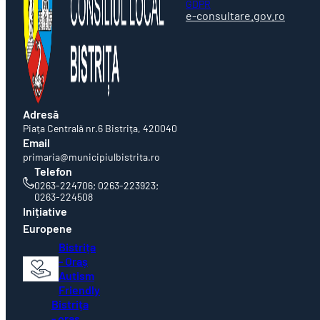
GDPR
e-consultare.gov.ro
Adresă
Piaţa Centrală nr.6 Bistriţa, 420040
Email
primaria@municipiulbistrita.ro
Telefon
0263-224706; 0263-223923;
0263-224508
Inițiative
Europene
Bistrița
- Oraș
Autism
Friendly
Bistrița
- oraș