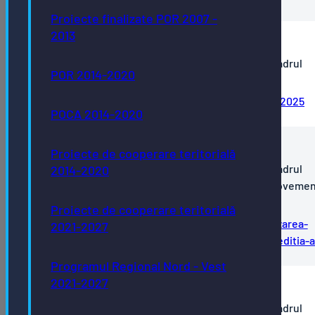
Proiecte finalizate POR 2007 -
2013
ANUNŢ În vederea achiziționării
produselor/serviciilor/lucrărilor menţionate în cadrul
POR 2014-2020
Proiectului "Gala Comunitarium
Anunt-achizitii-proiect-Gala-Comunitarium-2025
POCA 2014-2020
ANUNŢ În vederea achiziționării
Proiecte de cooperare teritorială
produselor/serviciilor/lucrărilor menţionate în cadrul
2014-2020
Proiectului "Organizarea Competiției Sportive "Moveme
Fest România 2025" - ediția a V-a"
Proiecte de cooperare teritorială
Anunt-achizitie-in-cadrul-proiectului-Organizarea-
2021-2027
competitiei-Movement-Fest-Romania-2025-editia-a
Programul Regional Nord - Vest
2021-2027
ANUNŢ În vederea achiziționării
produselor/serviciilor/lucrărilor menţionate în cadrul