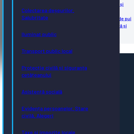
Solicitare ofertă preț pachet carne porc, vită și
Colectarea deșeurilor.
preparate
Salubritate
Solicitare ofertă preț pachet produse carne de pui
Solicitare ofertă preț pachet alimente de bază și
dulciuri
Iluminat public
Transport public local
Pagini utile
Protecție civilă și siguranța
Acte necesare
cetățeanului
Evidența persoanelor
Taxe și impozite
Stare civilă
Asistență socială
Urbanism și cadastru
Achiziții publice
GDPR
e-consultare.gov.ro
Evidența persoanelor. Stare
civilă. Alegeri
Taxe și impozite locale