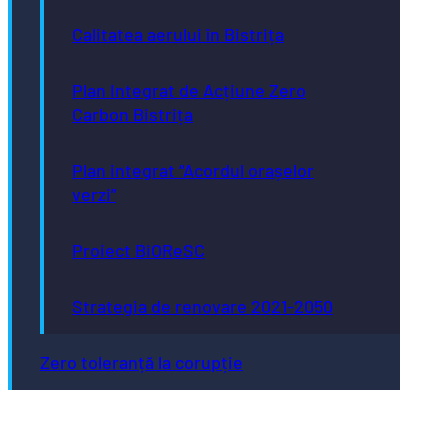
Calitatea aerului în Bistrița
Plan Integrat de Acțiune Zero
Carbon Bistrița
Plan integrat “Acordul orașelor
verzi”
Proiect BiOReSC
Strategia de renovare 2021-2050
Zero toleranță la corupție