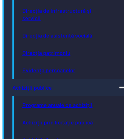
Direcția de infrastructură și
servicii
Direcția de asistență socială
Direcția patrimoniu
Evidența persoanelor
Achiziții publice
Programe anuale de achiziții
Achiziții prin licitație publică