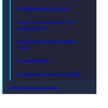
Calitatea aerului în Bistrița
Plan Integrat de Acțiune Zero
Carbon Bistrița
Plan integrat “Acordul orașelor
verzi”
Proiect BiOReSC
Strategia de renovare 2021-2050
Zero toleranță la corupție