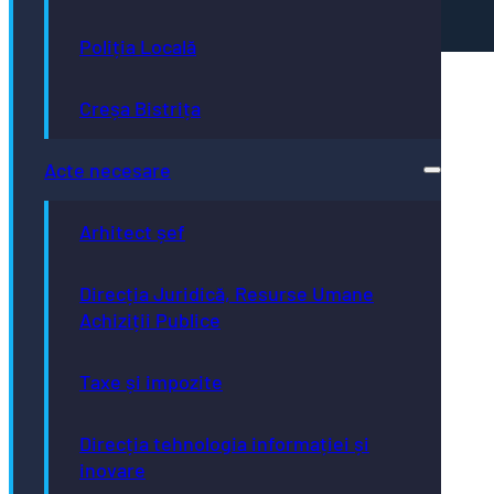
paginii web.
Poliția Locală
Creșa Bistrița
Acte necesare
Arhitect șef
Direcția Juridică, Resurse Umane
Achiziții Publice
Taxe și impozite
Direcția tehnologia informației și
inovare