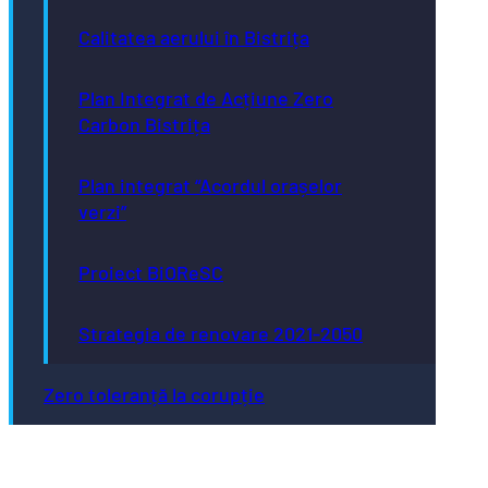
Calitatea aerului în Bistrița
Plan Integrat de Acțiune Zero
Carbon Bistrița
Plan integrat “Acordul orașelor
verzi”
Proiect BiOReSC
Strategia de renovare 2021-2050
Zero toleranță la corupție