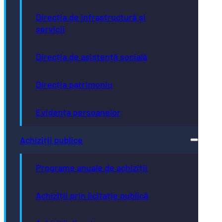
Direcția de infrastructură și
servicii
Direcția de asistență socială
Direcția patrimoniu
Evidența persoanelor
Achiziții publice
Programe anuale de achiziții
Achiziții prin licitație publică