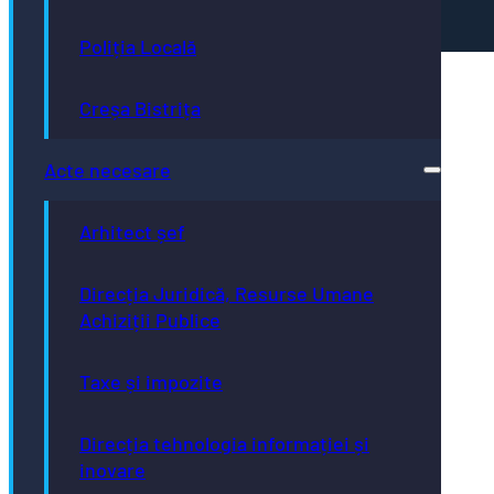
paginii web.
Poliția Locală
Creșa Bistrița
Acte necesare
Arhitect șef
Direcția Juridică, Resurse Umane
Achiziții Publice
Taxe și impozite
Direcția tehnologia informației și
inovare