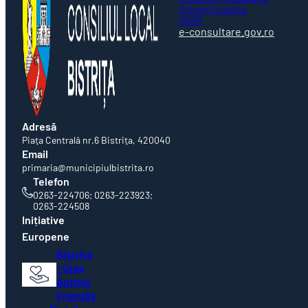
Achiziții publice
GDPR
e-consultare.gov.ro
Adresă
Piaţa Centrală nr.6 Bistriţa, 420040
Email
primaria@municipiulbistrita.ro
Telefon
0263-224706; 0263-223923;
0263-224508
Inițiative
Europene
Bistrița
- Oraș
Autism
Friendly