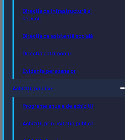
Direcția de infrastructură și
servicii
Direcția de asistență socială
Direcția patrimoniu
Evidența persoanelor
Achiziții publice
Programe anuale de achiziții
Achiziții prin licitație publică