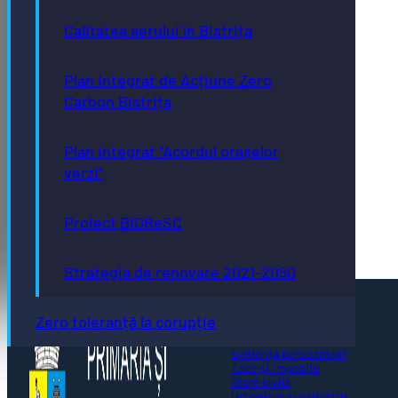
Calitatea aerului în Bistrița
Plan Integrat de Acțiune Zero
Carbon Bistrița
Plan integrat “Acordul orașelor
verzi”
Proiect BiOReSC
Strategia de renovare 2021-2050
Pagini utile
Zero toleranță la corupție
Acte necesare
Evidența persoanelor
Taxe și impozite
Stare civilă
Urbanism și cadastru