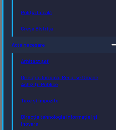
Poliția Locală
Creșa Bistrița
Acte necesare
Arhitect șef
Direcția Juridică, Resurse Umane
Achiziții Publice
Taxe și impozite
Direcția tehnologia informației și
inovare