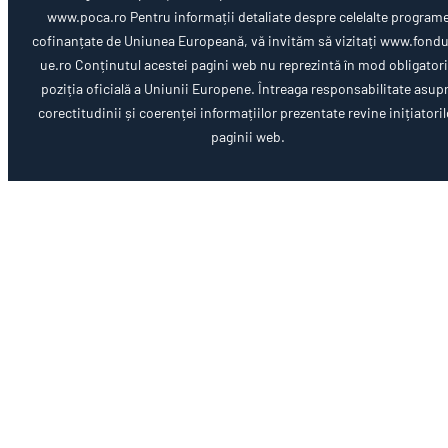
www.poca.ro Pentru informații detaliate despre celelalte program
cofinanțate de Uniunea Europeană, vă invităm să vizitați www.fondu
ue.ro Conținutul acestei pagini web nu reprezintă în mod obligator
poziția oficială a Uniunii Europene. Întreaga responsabilitate asup
corectitudinii și coerenței informațiilor prezentate revine inițiatoril
paginii web.