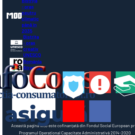
Bistrița
- oraș
neutru
climatic
până în
2035
Bistrița
- oraș
creativ
UNESCO
România
Atractivă
Această pagină web este cofinanțată din Fondul Social European pr
Programul Operațional Capacitate Administrativă 2014-2020