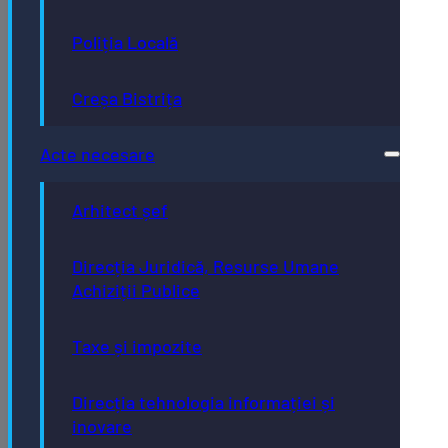
Poliția Locală
Creșa Bistrița
Acte necesare
Arhitect șef
Direcția Juridică, Resurse Umane
Achiziții Publice
Taxe și impozite
Direcția tehnologia informației și
inovare