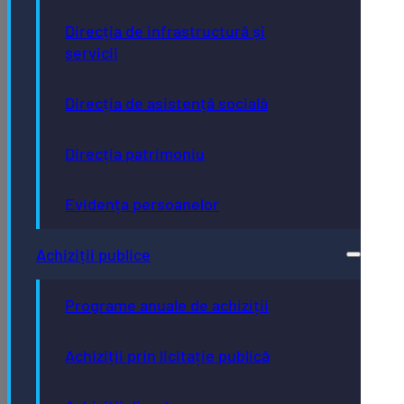
Direcția de infrastructură și
servicii
Direcția de asistență socială
Direcția patrimoniu
Evidența persoanelor
Achiziții publice
Programe anuale de achiziții
Achiziții prin licitație publică