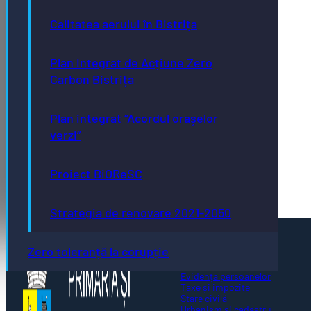
Calitatea aerului în Bistrița
Plan Integrat de Acțiune Zero
Carbon Bistrița
Plan integrat “Acordul orașelor
verzi”
Proiect BiOReSC
Strategia de renovare 2021-2050
Pagini utile
Zero toleranță la corupție
Acte necesare
Evidența persoanelor
Taxe și impozite
Stare civilă
Urbanism și cadastru