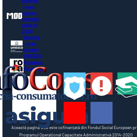
Bistrița
- oraș
neutru
climatic
până în
2035
Bistrița
- oraș
creativ
UNESCO
România
Atractivă
Această pagină web este cofinanțată din Fondul Social European pr
Programul Operațional Capacitate Administrativă 2014-2020