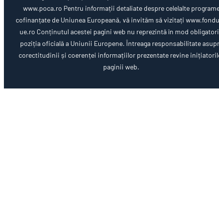
www.poca.ro Pentru informații detaliate despre celelalte program
cofinanțate de Uniunea Europeană, vă invităm să vizitați www.fondu
ue.ro Conținutul acestei pagini web nu reprezintă în mod obligator
poziția oficială a Uniunii Europene. Întreaga responsabilitate asup
corectitudinii și coerenței informațiilor prezentate revine inițiatoril
paginii web.