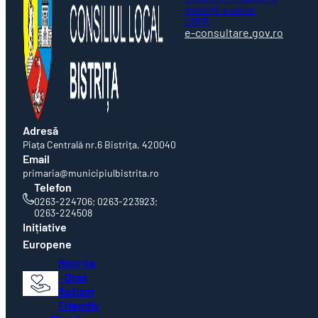
Achiziții publice
GDPR
e-consultare.gov.ro
Adresă
Piaţa Centrală nr.6 Bistriţa, 420040
Email
primaria@municipiulbistrita.ro
Telefon
0263-224706; 0263-223923;
0263-224508
Inițiative
Europene
Bistrița
- Oraș
Autism
Friendly