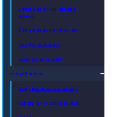
Direcția de infrastructură și
servicii
Direcția de asistență socială
Direcția patrimoniu
Evidența persoanelor
Achiziții publice
Programe anuale de achiziții
Achiziții prin licitație publică