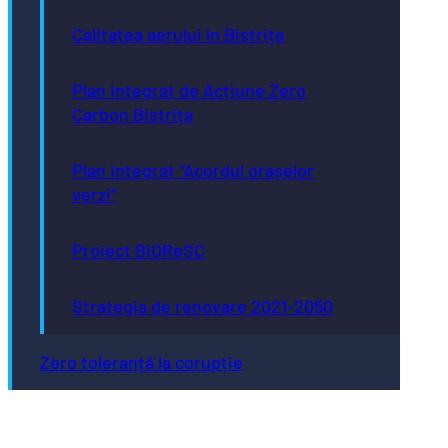
Calitatea aerului în Bistrița
Plan Integrat de Acțiune Zero
Carbon Bistrița
Plan integrat “Acordul orașelor
verzi”
Proiect BiOReSC
Strategia de renovare 2021-2050
Zero toleranță la corupție