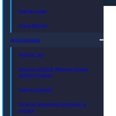
Poliția Locală
Creșa Bistrița
Acte necesare
Arhitect șef
Direcția Juridică, Resurse Umane
Achiziții Publice
Taxe și impozite
Direcția tehnologia informației și
inovare