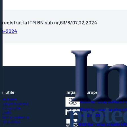
nregistrat la ITM BN sub nr.63/8/07.02.2024
ca-2024
ni utile
Inițiative Europene
 necesare
Bistrița - Oraș Autism F
ența persoanelor
 și impozite
Bistrița - oraș neutru cl
 civilă
până în 2035
nism și cadastru
ziții publice
Bistrița - oraș creativ 
R