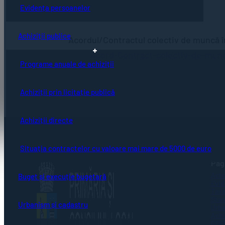
Evidența persoanelor
Achiziții publice
Acordul/Contractul colectiv de muncă î
Acord-Contract-colectiv-de-mun
Programe anuale de achiziții
Achiziții prin licitație publică
Achiziții directe
Situația contractelor cu valoare mai mare de 5000 de euro
Pagi
Acte
Buget și execuție bugetară
Evid
Taxe
Stare
Urbanism și cadastru
Urba
Achi
GDP