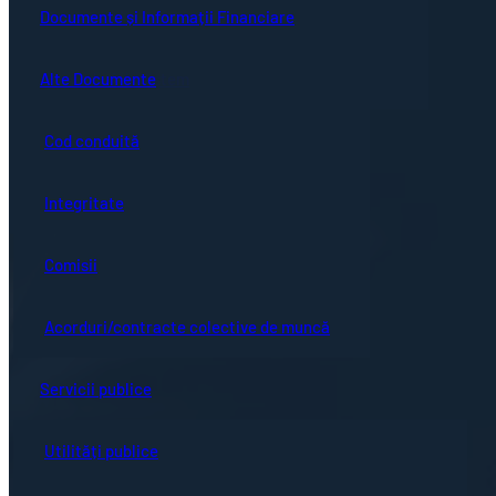
Guvernanță corporativă
Ședințe online
Documente și Informații Financiare
Concursuri
Bistrița turistică
Documente ședință
Alte Documente
Proceduri de sistem
Evenimente locale
Hotărârile Consiliului Local
Cod conduită
Hartă oraș
Integritate
Comisii
Acorduri/contracte colective de muncă
Servicii publice
Utilități publice