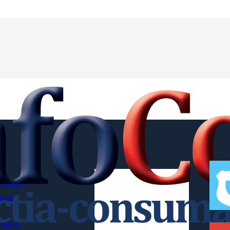
riendly
imatic
UNESCO