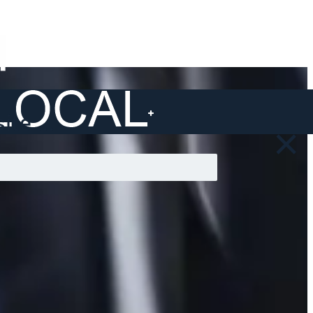
ite ...
×