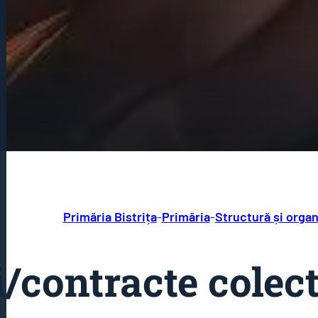
Primăria Bistrița
-
Primăria
-
Structură și organ
/contracte colec