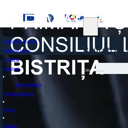
Municipiul Bistrița
Căutați pe s
Consiliul Local
Primăria
Anunțuri
Caută
Servicii Online
Monitorul Oficial
Arhivă
Contact