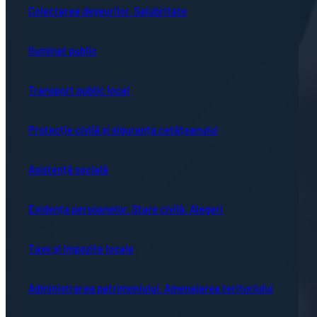
Colectarea deșeurilor. Salubritate
Iluminat public
Transport public local
Protecție civilă și siguranța cetățeanului
Asistență socială
Evidența persoanelor. Stare civilă. Alegeri
Taxe și impozite locale
Administrarea patrimoniului. Amenajarea teritoriului