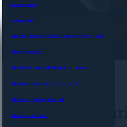
Acte necesare
Arhitect șef
Direcția Juridică, Resurse Umane Achiziții Publice
Taxe și impozite
Direcția tehnologia informației și inovare
Direcția de infrastructură și servicii
Direcția de asistență socială
Acorduri
Direcția patrimoniu