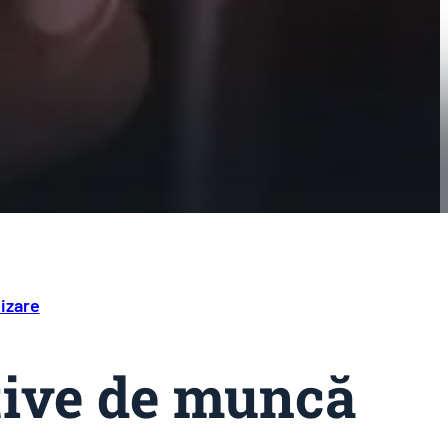
izare
tive de muncă