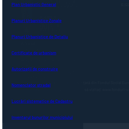
e-c
Plan Urbanistic General
Planuri Urbanistice Zonale
Planuri Urbanistice de Detaliu
Adresă
Piaţa Centrală nr.6 Bistriţa, 420040
Certificate de urbanism
Email
primaria@municipiulbistrita.ro
Telefon
Autorizații de construire
0263-224706; 0263-223923;
0263-224508
Această pagină web este cofinanțată din Fondul Social Eur
Nomenclator stradal
Uniunea Europeană, vă invităm să vizitați www.fonduri-ue.
Lucrări sistematice de Cadastru
Inventarul bunurilor municipiului