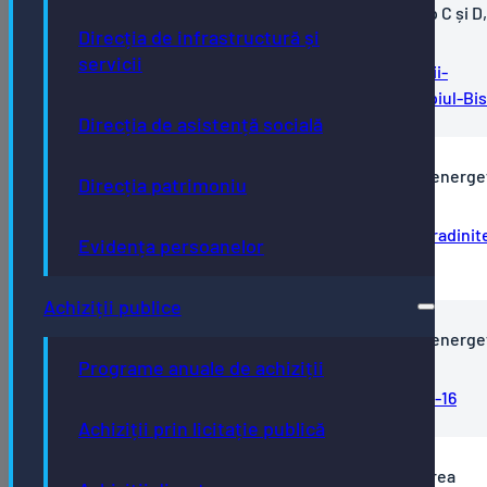
energetice a clădirii Colegiului Tehnic Infoel, Corp C și D,
Direcția de infrastructură și
municipiul Bistrița
servicii
Imbunatatirea-eficientei-energetice-a-cladirii-
Colegiului-Tehnic-Infoel-Corp-C-si-D-municipiul-Bis
Direcția de asistență socială
PNRR - Comunicat de presă Cresterea eficienței energe
Direcția patrimoniu
clădirii Gradiniței cu program normal nr.10
Cresterea-eficientei-energetice-a-cladirii-Gradinite
Evidența persoanelor
cu-program-normal-nr.10
Achiziții publice
PNRR - Comunicat de presă Creșterea eficienței energe
clădirii gradiniței cu program normal Nr. 16
Programe anuale de achiziții
Comunicat-de-presa-semnare-ctr-Gradinita-16
Achiziții prin licitație publică
PNRR - Avram Iancu - Comunicat de presă Creșterea