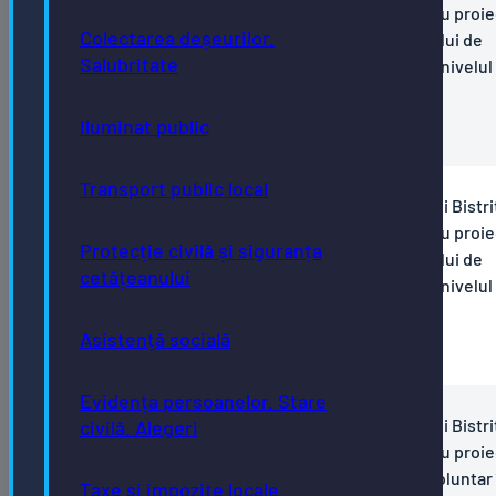
anunță semnarea contractului de finanțare pentru proiec
Colectarea deșeurilor.
Dezvoltare, modernizare și completare a sistemului de
Salubritate
management integrat al deșeurilor municipale la nivelul
municipiului Bistrița - Etapa 2 "
Iluminat public
5.-C3I1B0223000032_Comunicat-de-presa
Transport public local
PNRR - comunicat de presă - Primăria municipiului Bistri
anunță semnarea contractului de finanțare pentru proiec
Protecție civilă și siguranța
Dezvoltare, modernizare și completare a sistemului de
cetățeanului
management integrat al deșeurilor municipale la nivelul
municipiului Bistrița "
Asistență socială
4.-C3I1B0122000012_Comunicat-de-presa
Evidența persoanelor. Stare
PNRR - comunicat de presă - Primăria municipiului Bistri
civilă. Alegeri
anunță semnarea contractului de finanțare pentru proiec
Înființare a două centre de colectare prin aport voluntar 
Taxe și impozite locale