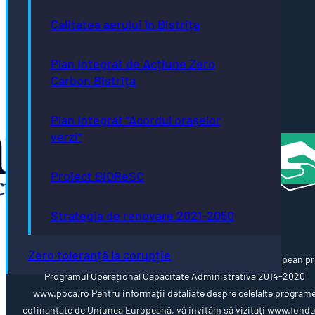
climatic
Calitatea aerului în Bistrița
până în
2035
Bistrița
Plan Integrat de Acțiune Zero
- oraș
Carbon Bistrița
creativ
UNESCO
România
Plan integrat “Acordul orașelor
Atractivă
verzi”
Proiect BiOReSC
Strategia de renovare 2021-2050
Zero toleranță la corupție
Această pagină web este cofinanțată din Fondul Social European pr
Programul Operațional Capacitate Administrativă 2014-2020
www.poca.ro Pentru informații detaliate despre celelalte program
cofinanțate de Uniunea Europeană, vă invităm să vizitați www.fondu