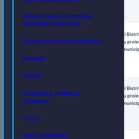
municipiul Bistrița "
3.-CAV-Comunicat-de-presa
Administrarea patrimoniului.
Amenajarea teritoriului
PNRR - comunicat de presă - Primăria municipiului Bistri
Infrastructură și servicii publice
anunță semnarea contractului de finanțare pentru proiec
Extindere sistem de management al traficului în municip
Bistrița, etapa 2 "
Educație
2.-C10-I1.4-2348_Comunicat-de-presa-ITS2
Cultură
PNRR - comunicat de presă - Primăria municipiului Bistri
Comunicare. Relația cu
anunță semnarea contractului de finanțare pentru proiec
cetățeanul
Extindere sistem de management al traficului în municip
Bistrița "
Turism
1.-C10-I1.2-594_Comunicat-de-presa-ITS1
Sport și agrement