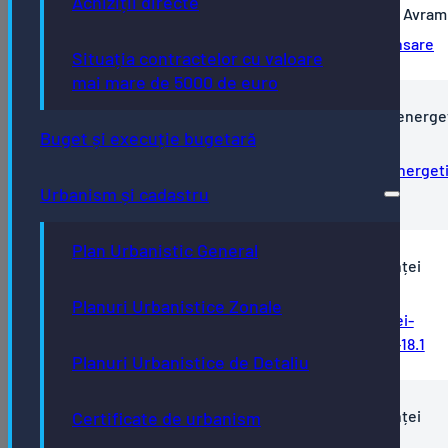
Achiziții directe
eficientei energetice a clădirilor Școlii gimnaziale Avram
PNRR-Avram-Iancu-Comunicat-de-presa-lansare
Situația contractelor cu valoare
mai mare de 5000 de euro
PNRR - Comunicat de presa Cresterea eficientei energe
Buget și execuție bugetară
cladirii Gradinitei nr. 7
Comunicat-de-presa-Cresterea-eficientei-energet
Urbanism și cadastru
a-cladirii-Gradinitei-nr.-7
Plan Urbanistic General
PNRR - Comunicat de presa Îmbunătățirea eficienței
energetice a blocurilor de locuințe Bistrița 18.1
Planuri Urbanistice Zonale
Comunicat-de-presa-Imbunatatirea-eficientei-
energetice-a-blocurilor-de-locuinte-Bistrita-18.1
Planuri Urbanistice de Detaliu
PNRR - Comunicat de presa Îmbunătățirea eficienței
Certificate de urbanism
energetice a blocurilor de locuințe Bistrița 18