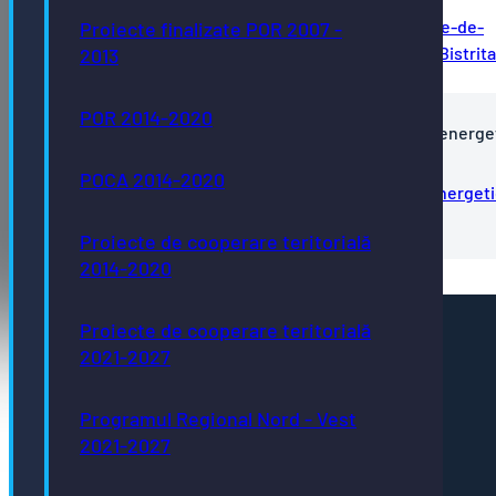
Comunicat-de-presa-Infiintare-a-doua-centre-de-
Proiecte finalizate POR 2007 -
colectare-prin-aport-voluntar-in-municipiul-Bistrit
2013
POR 2014-2020
PNRR - Comunicat de presa Creșterea eficienței energe
clădirilor Liceului Tehnologic Agricol
POCA 2014-2020
Comunicat-de-presa-Cresterea-eficientei-energeti
a-cladirilor-Liceului-Tehnologic-Agricol
Proiecte de cooperare teritorială
2014-2020
Proiecte de cooperare teritorială
Pagini utile
2021-2027
Acte necesare
Evidența persoanelor
Taxe și impozite
Programul Regional Nord - Vest
Stare civilă
Urbanism și cadastru
2021-2027
Achiziții publice
GDPR
e-consultare.gov.ro