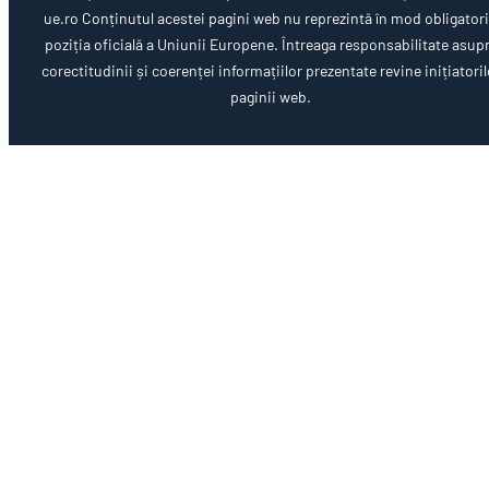
ue.ro Conținutul acestei pagini web nu reprezintă în mod obligator
poziția oficială a Uniunii Europene. Întreaga responsabilitate asup
corectitudinii și coerenței informațiilor prezentate revine inițiatoril
paginii web.