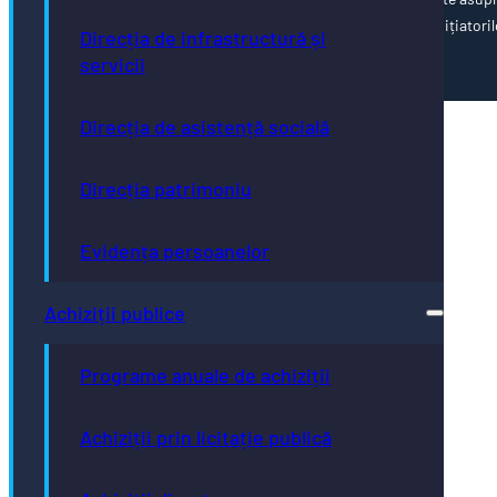
corectitudinii și coerenței informațiilor prezentate revine inițiatoril
Direcția de infrastructură și
paginii web.
servicii
Direcția de asistență socială
Direcția patrimoniu
Evidența persoanelor
Achiziții publice
Programe anuale de achiziții
Achiziții prin licitație publică