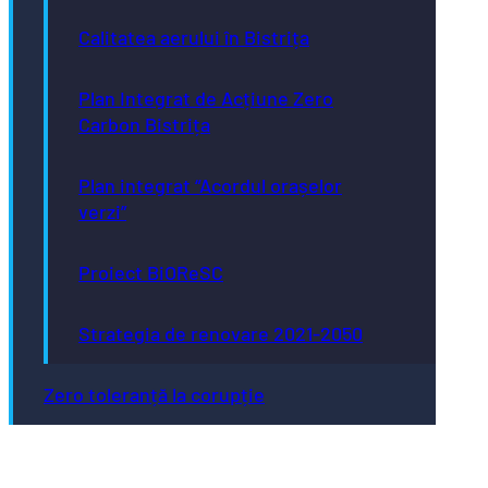
Calitatea aerului în Bistrița
Plan Integrat de Acțiune Zero
Carbon Bistrița
Plan integrat “Acordul orașelor
verzi”
Proiect BiOReSC
Strategia de renovare 2021-2050
Zero toleranță la corupție