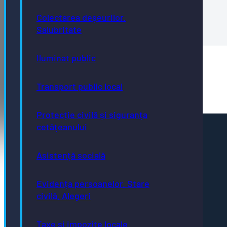
Descrierea succintă a proiectului dupa 6 luni
Colectarea deșeurilor.
Descrierea succinta dupa 6 luni
Salubritate
Iluminat public
Comunicat de presă
Casuta-cu-povesti_Comunicat_de_presa
Transport public local
Protecție civilă și siguranța
cetățeanului
Pagini utile
Acte necesare
Asistență socială
Evidența persoanelor
Taxe și impozite
Stare civilă
Urbanism și cadastru
Evidența persoanelor. Stare
Achiziții publice
civilă. Alegeri
GDPR
e-consultare.gov.ro
Taxe și impozite locale