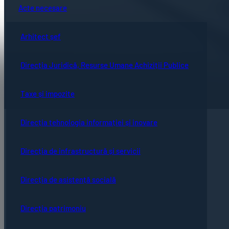
Acte necesare
Arhitect șef
Direcția Juridică, Resurse Umane Achiziții Publice
Taxe și impozite
Direcția tehnologia informației și inovare
Direcția de infrastructură și servicii
Direcția de asistență socială
Direcția patrimoniu