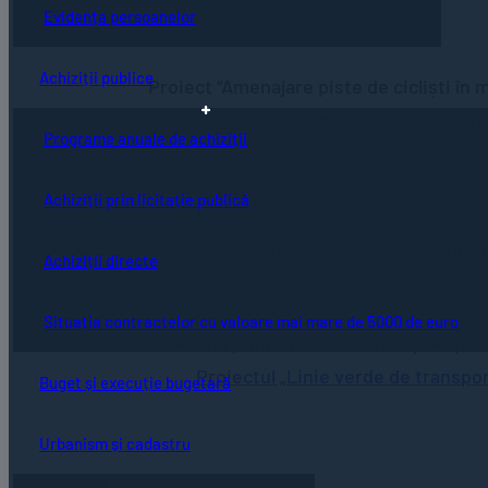
Evidența persoanelor
Achiziții publice
Proiect “Amenajare piste de cicliști în m
Proiect “Amenajare piste de ciclișt
Programe anuale de achiziții
Achiziții prin licitație publică
Proiect „Reabilitare și modernizare Șco
Proiect „Reabilitare și modernizar
Achiziții directe
Situația contractelor cu valoare mai mare de 5000 de euro
Proiectul „Linie verde de transport pub
Proiectul „Linie verde de transpor
Buget și execuție bugetară
Urbanism și cadastru