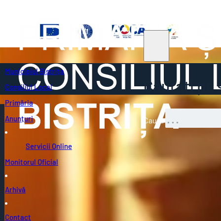
Municipiul Bistrița
Căutați pe s
Consiliul Local
Primăria
Anunțuri
Caută
Servicii Online
Monitorul Oficial
Arhivă
Contact