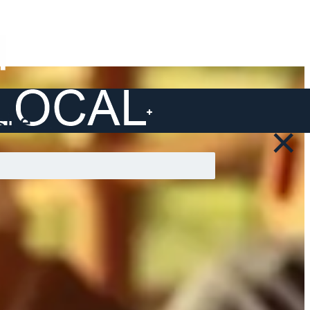
ite ...
×