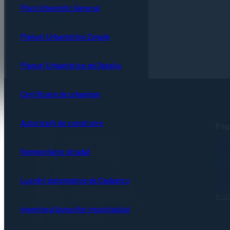
Plan Urbanistic General
1
2
Planuri Urbanistice Zonale
Planuri Urbanistice de Detaliu
Certificate de urbanism
Autorizații de construire
Pagi
Acte
Evid
Nomenclator stradal
Taxe
Stare
Urba
Achi
Lucrări sistematice de Cadastru
GDP
e-c
Inventarul bunurilor municipiului