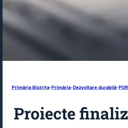
Primăria Bistrița
-
Primăria
-
Dezvoltare durabilă
-
POR
Proiecte finali