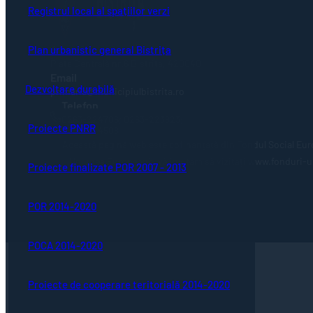
Registrul local al spațiilor verzi
Adresă
Plan urbanistic general Bistrița
Piaţa Centrală nr.6 Bistriţa, 420040
Email
Dezvoltare durabilă
primaria@municipiulbistrita.ro
Telefon
0263-224706; 0263-223923;
Proiecte PNRR
0263-224508
Această pagină web este cofinanțată din Fondul Social Eur
Uniunea Europeană, vă invităm să vizitați www.fonduri-ue.
Proiecte finalizate POR 2007 - 2013
POR 2014-2020
POCA 2014-2020
Proiecte de cooperare teritorială 2014-2020