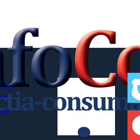
riendly
imatic
UNESCO