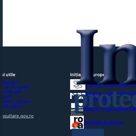
ni utile
Inițiative Europene
 necesare
Bistrița - Oraș Autism F
ența persoanelor
 și impozite
Bistrița - oraș neutru cl
 civilă
până în 2035
nism și cadastru
ziții publice
Bistrița - oraș creativ 
R
onsultare.gov.ro
România Atractivă