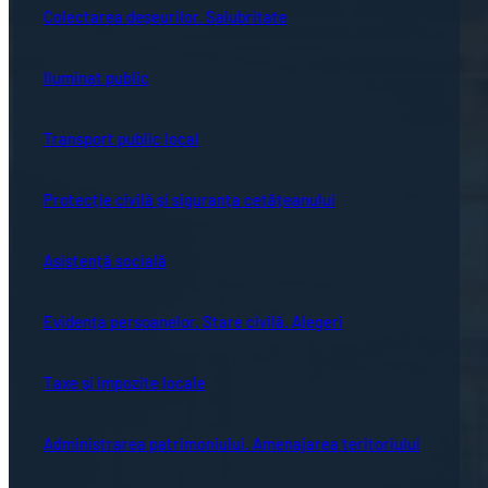
Colectarea deșeurilor. Salubritate
Iluminat public
Transport public local
Protecție civilă și siguranța cetățeanului
Asistență socială
Evidența persoanelor. Stare civilă. Alegeri
Taxe și impozite locale
Administrarea patrimoniului. Amenajarea teritoriului