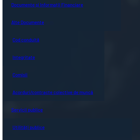
Guvernanță corporativă
Ședințe online
Documente și Informații Financiare
Concursuri
Bistrița turistică
Documente ședință
Alte Documente
Proceduri de sistem
Evenimente locale
Hotărârile Consiliului Local
Cod conduită
Hartă oraș
Integritate
Comisii
Acorduri/contracte colective de muncă
Servicii publice
Utilități publice