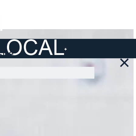
ite ...
×