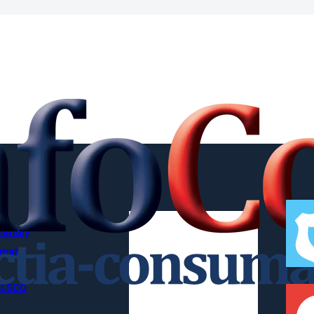
riendly
imatic
UNESCO