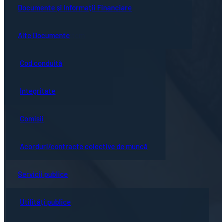
Guvernanță corporativă
Ședințe online
Documente și Informații Financiare
Concursuri
Bistrița turistică
Documente ședință
Alte Documente
Proceduri de sistem
Evenimente locale
Hotărârile Consiliului Local
Cod conduită
Hartă oraș
Integritate
Comisii
Acorduri/contracte colective de muncă
Servicii publice
Utilități publice