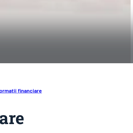
ormaţii financiare
iare