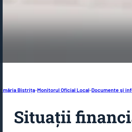
rimăria Bistrița
-
Monitorul Oficial Local
-
Documente şi inf
Situații financ