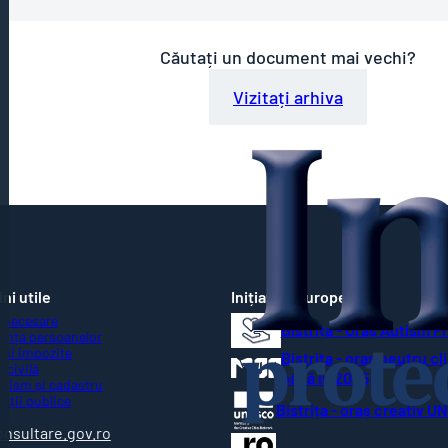
Căutați un document mai vechi?
Vizitați arhiva
ni utile
Inițiative Europene
 necesare
Bistrița - Oraș Autism F
ența persoanelor
 și impozite
Bistrița - oraș neutru cl
 civilă
până în 2035
nism și cadastru
ziții publice
Bistrița - oraș creativ 
R
onsultare.gov.ro