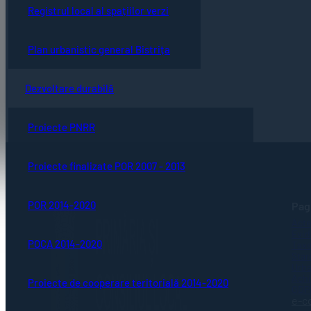
Registrul local al spațiilor verzi
Plan urbanistic general Bistrița
Dezvoltare durabilă
Proiecte PNRR
Proiecte finalizate POR 2007 - 2013
POR 2014-2020
Pagi
Acte
Evid
POCA 2014-2020
Taxe
Stare
Urba
Achi
Proiecte de cooperare teritorială 2014-2020
GDP
e-c