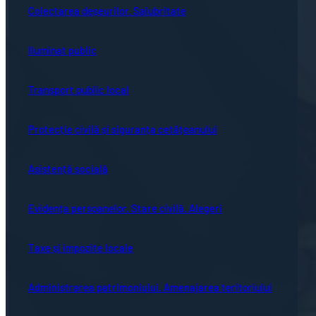
Colectarea deșeurilor. Salubritate
Iluminat public
Transport public local
Protecție civilă și siguranța cetățeanului
Asistență socială
Evidența persoanelor. Stare civilă. Alegeri
Taxe și impozite locale
Administrarea patrimoniului. Amenajarea teritoriului