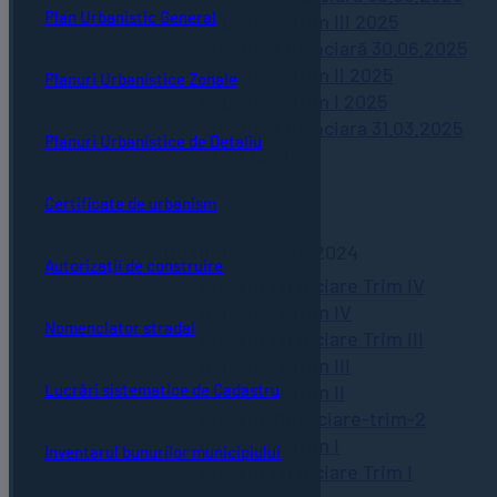
Plan Urbanistic General
Indicatori Trim III 2025
Situație Financiară 30.06.2025
Indicatori Trim II 2025
Planuri Urbanistice Zonale
Indicatori Trim I 2025
Situatie Financiara 31.03.2025
Planuri Urbanistice de Detaliu
SF 31.12.2025
Certificate de urbanism
Situaţii financiare 2024
Autorizații de construire
Situații financiare Trim IV
Indicatori Trim IV
Nomenclator stradal
Situații financiare Trim III
Indicatori Trim III
Indicatori Trim II
Lucrări sistematice de Cadastru
Situatii-financiare-trim-2
Indicatori Trim I
Inventarul bunurilor municipiului
Situații financiare Trim I