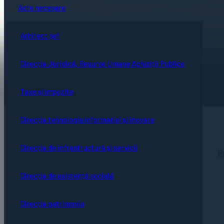
Acte necesare
Arhitect șef
Direcția Juridică, Resurse Umane Achiziții Publice
Taxe și impozite
Direcția tehnologia informației și inovare
Direcția de infrastructură și servicii
P
Direcția de asistență socială
Direcția patrimoniu