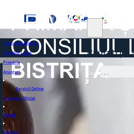
Municipiul Bistrița
Căutați pe s
Consiliul Local
Primăria
Anunțuri
Caută
Servicii Online
Monitorul Oficial
Arhivă
Contact