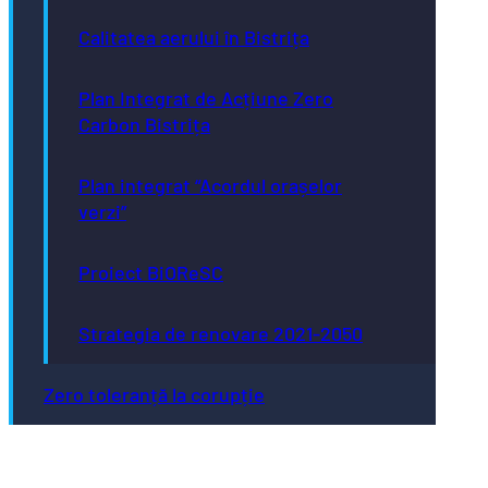
Calitatea aerului în Bistrița
Plan Integrat de Acțiune Zero
Carbon Bistrița
Plan integrat “Acordul orașelor
verzi”
Proiect BiOReSC
Strategia de renovare 2021-2050
Zero toleranță la corupție