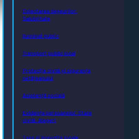
Pagini utile
Colectarea deșeurilor.
Acte necesare
Salubritate
Evidența persoanelor
Taxe și impozite
Stare civilă
Iluminat public
Urbanism și cadastru
Achiziții publice
GDPR
e-consultare.gov.ro
Transport public local
Protecție civilă și siguranța
cetățeanului
Adresă
Asistență socială
Piaţa Centrală nr.6 Bistriţa, 420040
Email
Evidența persoanelor. Stare
primaria@municipiulbistrita.ro
Telefon
civilă. Alegeri
0263-224706; 0263-223923;
0263-224508
Inițiative
Taxe și impozite locale