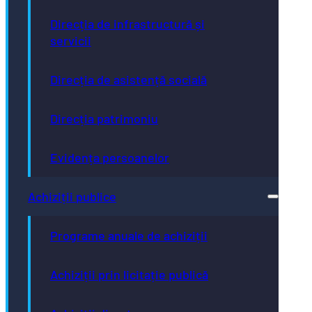
Direcția de infrastructură și
servicii
Direcția de asistență socială
Direcția patrimoniu
Evidența persoanelor
Achiziții publice
Programe anuale de achiziții
Achiziții prin licitație publică