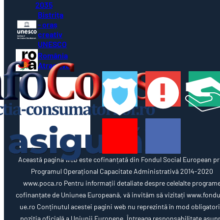
2035
Bistrița
- oraș
creativ
UNESCO
România
Atractivă
Această pagină web este cofinanțată din Fondul Social European pr
Programul Operațional Capacitate Administrativă 2014-2020
www.poca.ro Pentru informații detaliate despre celelalte program
cofinanțate de Uniunea Europeană, vă invităm să vizitați www.fondu
ue.ro Conținutul acestei pagini web nu reprezintă în mod obligator
poziția oficială a Uniunii Europene. Întreaga responsabilitate asup