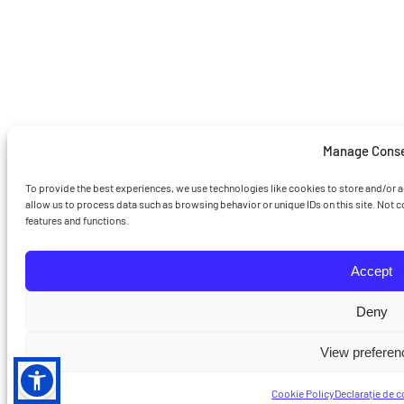
Manage Cons
To provide the best experiences, we use technologies like cookies to store and/or 
allow us to process data such as browsing behavior or unique IDs on this site. Not 
features and functions.
Accept
Deny
View preferen
Cookie Policy
Declarație de c