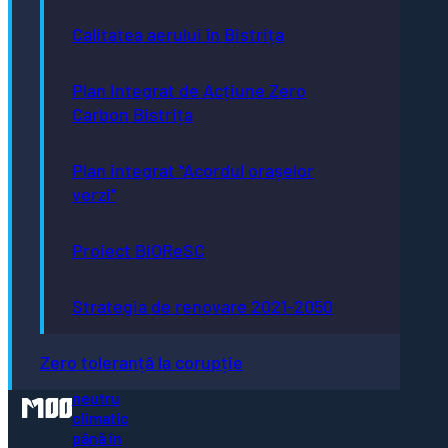
Calitatea aerului în Bistrița
Plan Integrat de Acțiune Zero
Adresă
Carbon Bistrița
Piaţa Centrală nr.6 Bistriţa, 420040
Email
primaria@municipiulbistrita.ro
Plan integrat “Acordul orașelor
Telefon
verzi”
0263-224706; 0263-223923;
0263-224508
Inițiative
Proiect BiOReSC
Europene
Bistrița
- Oraș
Strategia de renovare 2021-2050
Autism
Friendly
Bistrița
Zero toleranță la corupție
- oraș
neutru
climatic
până în