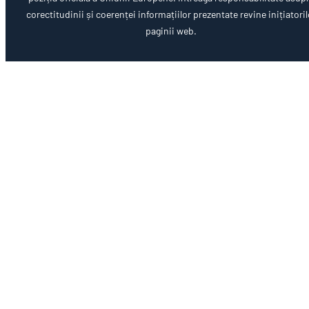
corectitudinii și coerenței informațiilor prezentate revine inițiatoril
paginii web.