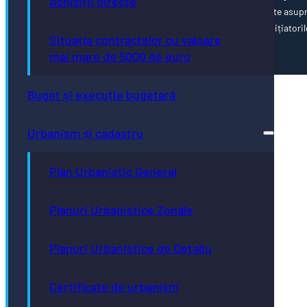
Achiziții directe
poziția oficială a Uniunii Europene. Întreaga responsabilitate asup
corectitudinii și coerenței informațiilor prezentate revine inițiatoril
Situația contractelor cu valoare
paginii web.
mai mare de 5000 de euro
Buget și execuție bugetară
Urbanism și cadastru
Plan Urbanistic General
Planuri Urbanistice Zonale
Planuri Urbanistice de Detaliu
Certificate de urbanism