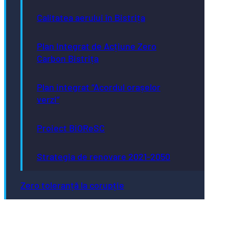
Calitatea aerului în Bistrița
Plan Integrat de Acțiune Zero
Carbon Bistrița
Plan integrat “Acordul orașelor
verzi”
Proiect BiOReSC
Strategia de renovare 2021-2050
Zero toleranță la corupție