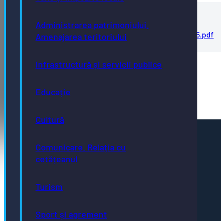
Propunere buget 2025
Administrarea patrimoniului.
Proiect-buget-de-venituri-si-cheltuieli-2025.pdf
Amenajarea teritoriului
Infrastructură și servicii publice
Căutați un document mai vechi?
Vizitați arhiva
Educație
Cultură
Pagini utile
Comunicare. Relația cu
Acte necesare
cetățeanul
Evidența persoanelor
Taxe și impozite
Stare civilă
Urbanism și cadastru
Turism
Achiziții publice
GDPR
e-consultare.gov.ro
Sport și agrement