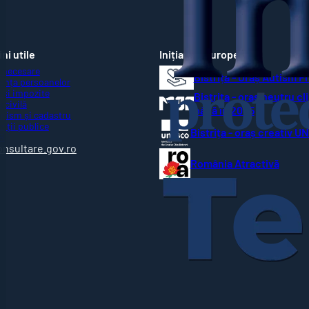
ni utile
Inițiative Europene
 necesare
Bistrița - Oraș Autism F
ența persoanelor
 și impozite
Bistrița - oraș neutru cl
 civilă
până în 2035
nism și cadastru
ziții publice
Bistrița - oraș creativ 
R
onsultare.gov.ro
România Atractivă