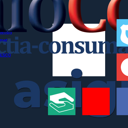
riendly
imatic
UNESCO