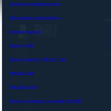
Registrul local al spațiilor verzi
Plan urbanistic general Bistrița
Pagi
Acte
Evid
Dezvoltare durabilă
Taxe
Stare
Urba
Achi
Proiecte PNRR
GDP
e-c
Proiecte finalizate POR 2007 - 2013
POR 2014-2020
POCA 2014-2020
Adresă
Piaţa Centrală nr.6 Bistriţa, 420040
Email
Proiecte de cooperare teritorială 2014-2020
primaria@municipiulbistrita.ro
Telefon