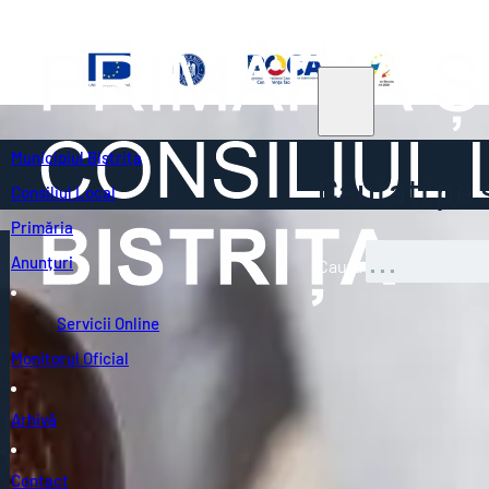
Municipiul Bistrița
Căutați pe s
Consiliul Local
Primăria
Anunțuri
Caută
Servicii Online
Monitorul Oficial
Arhivă
Contact