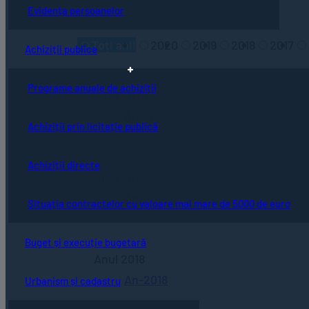
Evidența persoanelor
Toți anii
2020
2019
2018
2017
Achiziții publice
Programe anuale de achiziții
Anul 2020
An-2020
Achiziții prin licitație publică
Achiziții directe
Anul 2019
An-2019
Situația contractelor cu valoare mai mare de 5000 de euro
Buget și execuție bugetară
Anul 2018
An-2018
Urbanism și cadastru