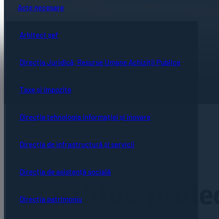
Acte necesare
Arhitect șef
Direcția Juridică, Resurse Umane Achiziții Publice
Taxe și impozite
Direcția tehnologia informației și inovare
Direcția de infrastructură și servicii
Direcția de asistență socială
Arhivă proie
Direcția patrimoniu