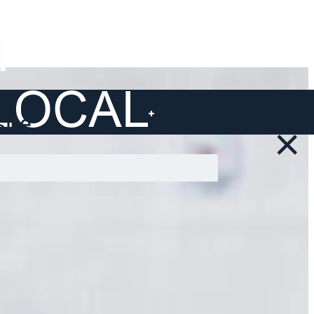
ite ...
×