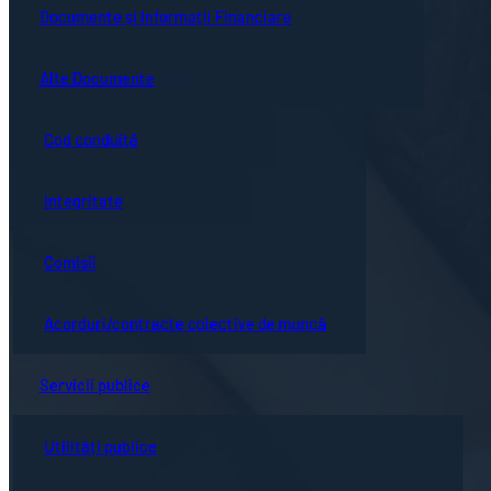
Guvernanță corporativă
Ședințe online
Documente și Informații Financiare
Concursuri
Bistrița turistică
Documente ședință
Alte Documente
Proceduri de sistem
Evenimente locale
Hotărârile Consiliului Local
Cod conduită
Hartă oraș
Integritate
Comisii
Acorduri/contracte colective de muncă
Servicii publice
Utilități publice