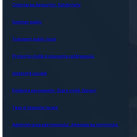
Colectarea deșeurilor. Salubritate
Iluminat public
Transport public local
Protecție civilă și siguranța cetățeanului
Asistență socială
Evidența persoanelor. Stare civilă. Alegeri
Taxe și impozite locale
Administrarea patrimoniului. Amenajarea teritoriului