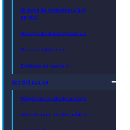
Direcția de infrastructură și
servicii
Direcția de asistență socială
Direcția patrimoniu
Evidența persoanelor
Achiziții publice
Programe anuale de achiziții
Achiziții prin licitație publică