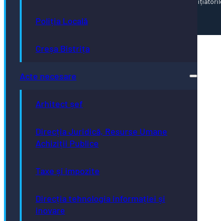
corectitudinii și coerenței informațiilor prezentate revine inițiatoril
paginii web.
Poliția Locală
Creșa Bistrița
Acte necesare
Arhitect șef
Direcția Juridică, Resurse Umane
Achiziții Publice
Taxe și impozite
Direcția tehnologia informației și
inovare