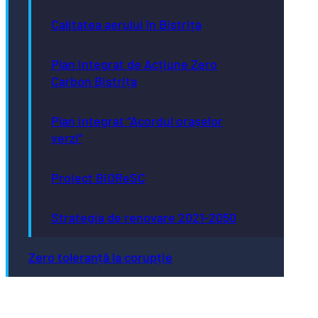
Calitatea aerului în Bistrița
Plan Integrat de Acțiune Zero
Carbon Bistrița
Plan integrat “Acordul orașelor
verzi”
Proiect BiOReSC
Strategia de renovare 2021-2050
Zero toleranță la corupție